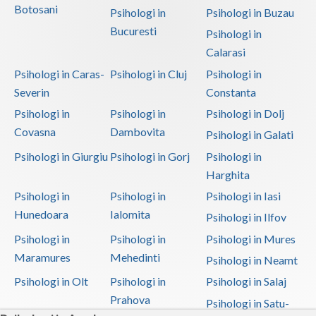
Botosani
Psihologi in
Psihologi in Buzau
Bucuresti
Psihologi in
Calarasi
Psihologi in Caras-
Psihologi in Cluj
Psihologi in
Severin
Constanta
Psihologi in
Psihologi in
Psihologi in Dolj
Covasna
Dambovita
Psihologi in Galati
Psihologi in Giurgiu
Psihologi in Gorj
Psihologi in
Harghita
Psihologi in
Psihologi in
Psihologi in Iasi
Hunedoara
Ialomita
Psihologi in Ilfov
Psihologi in
Psihologi in
Psihologi in Mures
Maramures
Mehedinti
Psihologi in Neamt
Psihologi in Olt
Psihologi in
Psihologi in Salaj
Prahova
Psihologi in Satu-