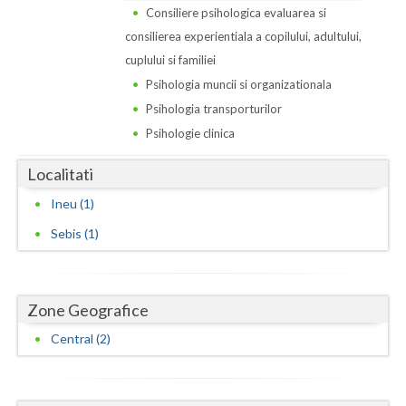
Dolj
Consiliere psihologica evaluarea si
consilierea experientiala a copilului, adultului,
Galati
cuplului si familiei
Giurgiu
Psihologia muncii si organizationala
Psihologia transporturilor
Gorj
Psihologie clinica
Harghita
Localitati
Hunedoara
Ineu (1)
Ialomita
Sebis (1)
Iasi
Ilfov
Zone Geografice
Maramures
Central (2)
Mehedinti
Mures