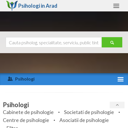
Psihologi in
Arad
Arad
Alte judete
Ajutor
Contact
Alba
Arad
Psihologi
Arges
Activitate recenta
Bacau
Specialitati
Psihologi
Bihor
Cabinete de psihologie
Societati de psihologie
Servicii
Centre de psihologie
Asociatii de psihologie
Bistrita-Nasaud
Articole