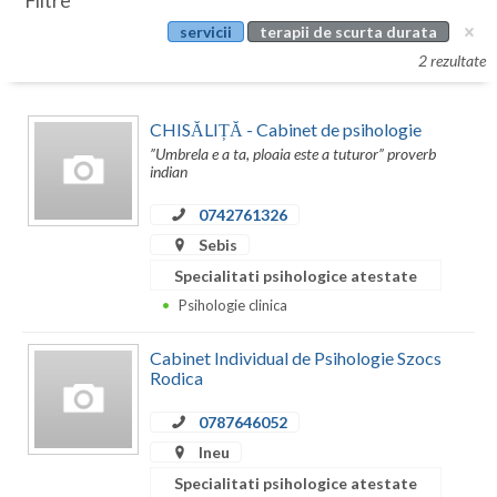
Filtre
Botosani
servicii
terapii de scurta durata
Evenimente
Braila
2 rezultate
Cabinet
Brasov
CHISĂLIȚĂ - Cabinet de psihologie
Membri
Bucuresti
”Umbrela e a ta, ploaia este a tuturor” proverb
indian
Buzau
0742761326
Calarasi
Sebis
Specialitati psihologice atestate
Caras-Severin
Psihologie clinica
Cluj
Cabinet Individual de Psihologie Szocs
Constanta
Rodica
Covasna
0787646052
Ineu
Dambovita
Specialitati psihologice atestate