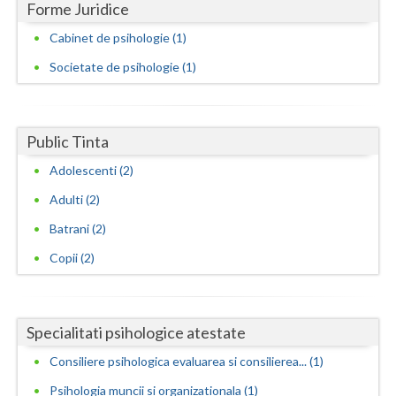
Forme Juridice
Neamt
Cabinet de psihologie (1)
Olt
Societate de psihologie (1)
Prahova
Salaj
Public Tinta
Adolescenti (2)
Satu-Mare
Adulti (2)
Sibiu
Batrani (2)
Suceava
Copii (2)
Teleorman
Timis
Specialitati psihologice atestate
Tulcea
Consiliere psihologica evaluarea si consilierea... (1)
Valcea
Psihologia muncii si organizationala (1)