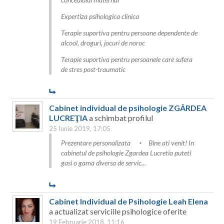
Dolj
Expertiza psihologica clinica
Galati
Terapie suportiva pentru persoane dependente de
Giurgiu
alcool, droguri, jocuri de noroc
Terapie suportiva pentru persoanele care sufera
Gorj
de stres post-traumatic
Harghita
Hunedoara
Cabinet individual de psihologie ZGÂRDEA
LUCREŢIA
a schimbat profilul
Ialomita
25 Iunie 2019, 17:05
Iasi
Prezentare personalizata
Bine ati venit! In
cabinetul de psihologie Zgardea Lucretia puteti
Ilfov
gasi o gama diversa de servic...
Maramures
Cabinet Individual de Psihologie Leah Elena
Mehedinti
a actualizat serviciile psihologice oferite
Mures
19 Februarie 2018, 11:16