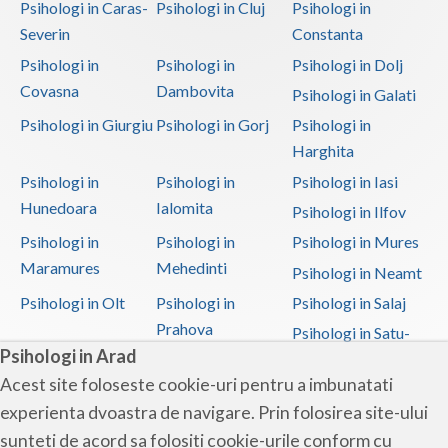
Psihologi in Caras-
Psihologi in Cluj
Psihologi in
Severin
Constanta
Psihologi in
Psihologi in
Psihologi in Dolj
Covasna
Dambovita
Psihologi in Galati
Psihologi in Giurgiu
Psihologi in Gorj
Psihologi in
Harghita
Psihologi in
Psihologi in
Psihologi in Iasi
Hunedoara
Ialomita
Psihologi in Ilfov
Psihologi in
Psihologi in
Psihologi in Mures
Maramures
Mehedinti
Psihologi in Neamt
Psihologi in Olt
Psihologi in
Psihologi in Salaj
Prahova
Psihologi in Satu-
Psihologi in Arad
Mare
Acest site foloseste cookie-uri pentru a imbunatati
Psihologi in Sibiu
Psihologi in
Psihologi in
experienta dvoastra de navigare. Prin folosirea site-ului
Suceava
Teleorman
sunteti de acord sa folositi cookie-urile conform cu
Psihologi in Timis
Psihologi in Tulcea
Psihologi in Valcea