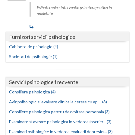
Psihoterapie - Interventie psihoterapeutica in
Neamt
anxietate
Olt
Prahova
Furnizori servicii psihologice
Cabinete de psihologie (4)
Salaj
Societati de psihologie (1)
Satu-Mare
Sibiu
Servicii psihologice frecvente
Suceava
Consiliere psihologica (4)
Teleorman
Aviz psihologic si evaluare clinica la cerere cu apl... (3)
Timis
Consiliere psihologica pentru dezvoltare personala (3)
Tulcea
Examinare si avizare psihologica in vederea inscrier... (3)
Valcea
Examinari psihologice in vederea evaluarii depresiei... (3)