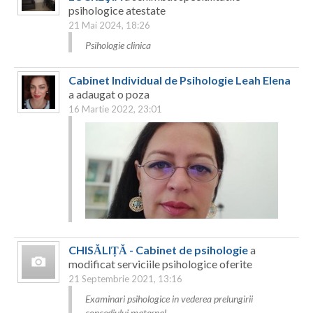
Botosani
psihologice atestate
Evenimente
21 Mai 2024, 18:26
Braila
Psihologie clinica
Cabinet
Brasov
Cabinet Individual de Psihologie Leah Elena
Membri
Bucuresti
a adaugat o poza
16 Martie 2022, 23:01
Buzau
Calarasi
Caras-Severin
Cluj
Constanta
CHISĂLIȚĂ - Cabinet de psihologie
a
Covasna
modificat serviciile psihologice oferite
21 Septembrie 2021, 13:16
Dambovita
Examinari psihologice in vederea prelungirii
concediului maternal