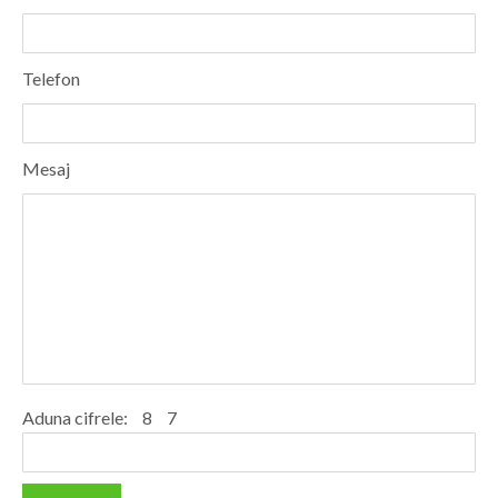
Dolj
Galati
Telefon
Giurgiu
Gorj
Mesaj
Harghita
Hunedoara
Ialomita
Iasi
Ilfov
Maramures
Aduna cifrele:
8
7
Mehedinti
Mures