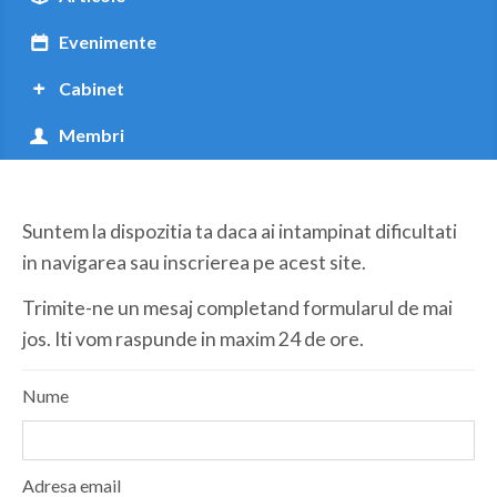
Botosani
Evenimente
Braila
Cabinet
Brasov
Membri
Bucuresti
Buzau
Suntem la dispozitia ta daca ai intampinat dificultati
Calarasi
in navigarea sau inscrierea pe acest site.
Caras-Severin
Trimite-ne un mesaj completand formularul de mai
Cluj
jos. Iti vom raspunde in maxim 24 de ore.
Constanta
Nume
Covasna
Dambovita
Adresa email