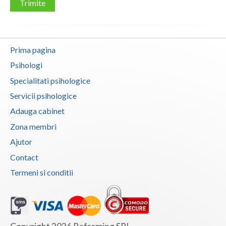
Trimite
Neamt
Olt
Prima pagina
Prahova
Psihologi
Salaj
Specialitati psihologice
Servicii psihologice
Satu-Mare
Adauga cabinet
Sibiu
Zona membri
Suceava
Ajutor
Contact
Teleorman
Termeni si conditii
Timis
Tulcea
Valcea