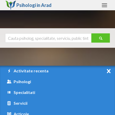
Psihologi in
Arad
Arad
Alte judete
Ajutor
Contact
Alba
Arad
Activitate recenta
Arges
Psihologi
Bacau
Specialitati
Bihor
Servicii
Bistrita-Nasaud
Articole