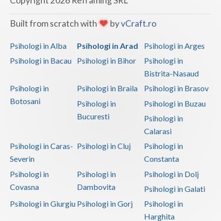
Copyright 2026 Reframing SRL
Vaslui
Built from scratch with
by
vCraft.ro
Vrancea
Psihologi in Alba
Psihologi in Arad
Psihologi in Arges
Psihologi in Bacau
Psihologi in Bihor
Psihologi in
Bistrita-Nasaud
Psihologi in
Psihologi in Braila
Psihologi in Brasov
Botosani
Psihologi in
Psihologi in Buzau
Bucuresti
Psihologi in
Calarasi
Psihologi in Caras-
Psihologi in Cluj
Psihologi in
Severin
Constanta
Psihologi in
Psihologi in
Psihologi in Dolj
Covasna
Dambovita
Psihologi in Galati
Psihologi in Giurgiu
Psihologi in Gorj
Psihologi in
Harghita