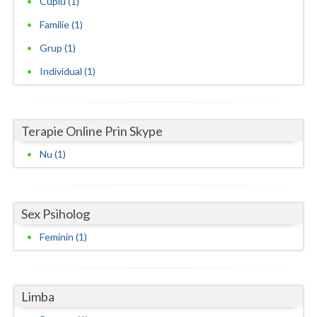
Cuplu (1)
Familie (1)
Neamt
Grup (1)
Olt
Individual (1)
Prahova
Salaj
Terapie Online Prin Skype
Satu-Mare
Nu (1)
Sibiu
Suceava
Sex Psiholog
Teleorman
Feminin (1)
Timis
Tulcea
Limba
Valcea