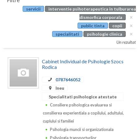
Filtre
Botosani
servicii
interventie psihoterapeutica in tulburarea
Evenimente
Braila
dismorfica corporala
Cabinet
public tinta
copii
Brasov
specialitati
psihologie clinica
Membri
Bucuresti
Un rezultat
Buzau
Cabinet Individual de Psihologie Szocs
Calarasi
Rodica
Caras-Severin
0787646052
Ineu
Cluj
Specialitati psihologice atestate
Constanta
Consiliere psihologica evaluarea si
consilierea experientiala a copilului, adultului,
Covasna
cuplului si familiei
Dambovita
Psihologia muncii si organizationala
Psihologia transporturilor