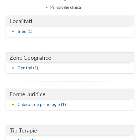
Dolj
Psihologie clinica
Galati
Localitati
Giurgiu
Ineu (1)
Gorj
Harghita
Zone Geografice
Hunedoara
Central (1)
Ialomita
Iasi
Forme Juridice
Ilfov
Cabinet de psihologie (1)
Maramures
Mehedinti
Tip Terapie
Mures