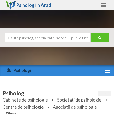
Psihologi in
Arad
Arad
Alte judete
Ajutor
Contact
Alba
Arad
Psihologi
Arges
Activitate recenta
Bacau
Specialitati
Psihologi
Bihor
Cabinete de psihologie
Societati de psihologie
Servicii
Centre de psihologie
Asociatii de psihologie
Bistrita-Nasaud
Articole