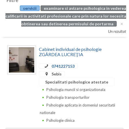
Filtre
Botosani
servicii
examinare si avizare psihologica in vederea
Evenimente
Braila
calificarii in activitati profesionale care prin natura lor necesita
Cabinet
obtinerea sau detinerea permisului de portarma
Brasov
Un rezultat
Membri
Bucuresti
Cabinet individual de psihologie
Buzau
ZGÂRDEA LUCREŢIA
Calarasi
0741227153
Caras-Severin
Sebis
Specialitati psihologice atestate
Cluj
Psihologia muncii si organizationala
Constanta
Psihologia transporturilor
Psihologie aplicata in domeniul securitatii
Covasna
nationale
Dambovita
Psihologie clinica