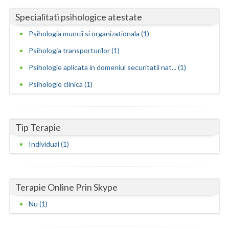
Specialitati psihologice atestate
Neamt
Psihologia muncii si organizationala (1)
Olt
Psihologia transporturilor (1)
Prahova
Psihologie aplicata in domeniul securitatii nat... (1)
Salaj
Psihologie clinica (1)
Satu-Mare
Sibiu
Tip Terapie
Suceava
Individual (1)
Teleorman
Timis
Terapie Online Prin Skype
Tulcea
Nu (1)
Valcea