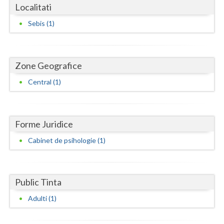
Dolj
Localitati
Galati
Sebis (1)
Giurgiu
Gorj
Zone Geografice
Central (1)
Harghita
Hunedoara
Ialomita
Forme Juridice
Cabinet de psihologie (1)
Iasi
Ilfov
Public Tinta
Maramures
Adulti (1)
Mehedinti
Mures