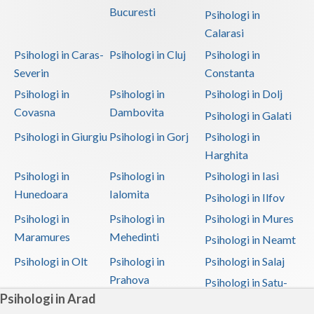
Bucuresti
Psihologi in
Calarasi
Psihologi in Caras-
Psihologi in Cluj
Psihologi in
Severin
Constanta
Psihologi in
Psihologi in
Psihologi in Dolj
Covasna
Dambovita
Psihologi in Galati
Psihologi in Giurgiu
Psihologi in Gorj
Psihologi in
Harghita
Psihologi in
Psihologi in
Psihologi in Iasi
Hunedoara
Ialomita
Psihologi in Ilfov
Psihologi in
Psihologi in
Psihologi in Mures
Maramures
Mehedinti
Psihologi in Neamt
Psihologi in Olt
Psihologi in
Psihologi in Salaj
Prahova
Psihologi in Satu-
Psihologi in Arad
Mare