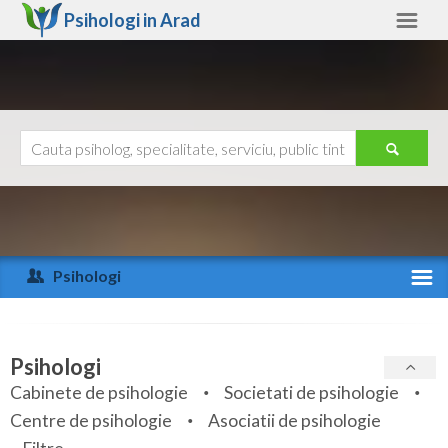
Psihologi in
Arad
Arad
Alte judete
Ajutor
Contact
Alba
Arad
Psihologi
Arges
Activitate recenta
Bacau
Specialitati
Psihologi
Bihor
Cabinete de psihologie
Societati de psihologie
Servicii
Centre de psihologie
Asociatii de psihologie
Bistrita-Nasaud
Articole