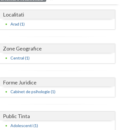
Buzau
Localitati
Calarasi
Arad (1)
Caras-Severin
Cluj
Zone Geografice
Constanta
Central (1)
Covasna
Dambovita
Forme Juridice
Dolj
Cabinet de psihologie (1)
Galati
Giurgiu
Public Tinta
Gorj
Adolescenti (1)