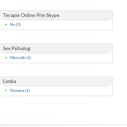
Satu-Mare
Terapie Online Prin Skype
Sibiu
Nu (1)
Suceava
Teleorman
Sex Psiholog
Timis
Masculin (1)
Tulcea
Valcea
Limba
Vaslui
Romana (1)
Vrancea