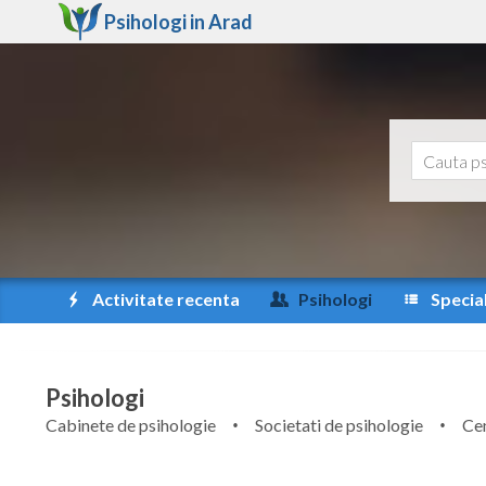
Psihologi in
Arad
Activitate recenta
Psihologi
Special
Psihologi
Cabinete de psihologie
Societati de psihologie
Cen