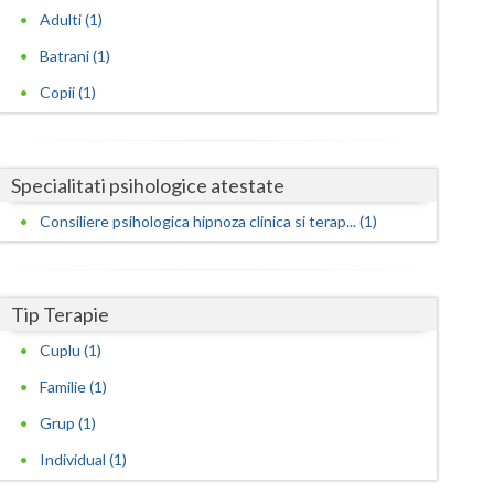
Harghita
Adulti (1)
Hunedoara
Batrani (1)
Ialomita
Copii (1)
Iasi
Ilfov
Specialitati psihologice atestate
Consiliere psihologica hipnoza clinica si terap... (1)
Maramures
Mehedinti
Tip Terapie
Mures
Cuplu (1)
Neamt
Familie (1)
Olt
Grup (1)
Prahova
Individual (1)
Salaj