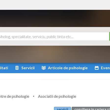
itati
Servicii
Articole
de psihologie
Even
tre de psihologie
Asociatii de psihologie
servicii
consiliere in cariera 