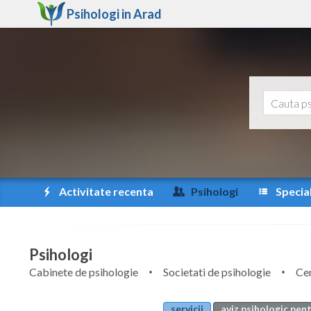
Psihologi in
Arad
Activitate recenta
Psihologi
Special
Psihologi
Cabinete de psihologie
Societati de psihologie
Cen
servicii
aviz psihologic pent