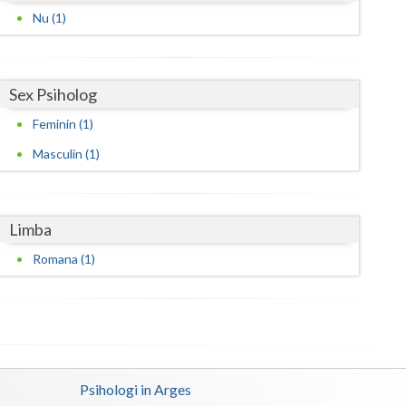
Nu (1)
Satu-Mare
Sibiu
Sex Psiholog
Suceava
Feminin (1)
Teleorman
Masculin (1)
Timis
Tulcea
Limba
Valcea
Romana (1)
Vaslui
Vrancea
Psihologi in Arges