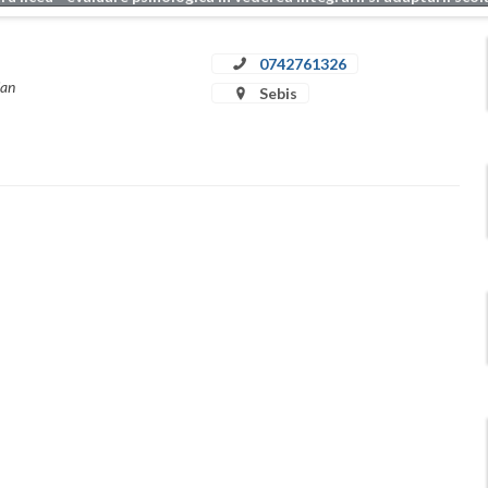
0742761326
ian
Sebis