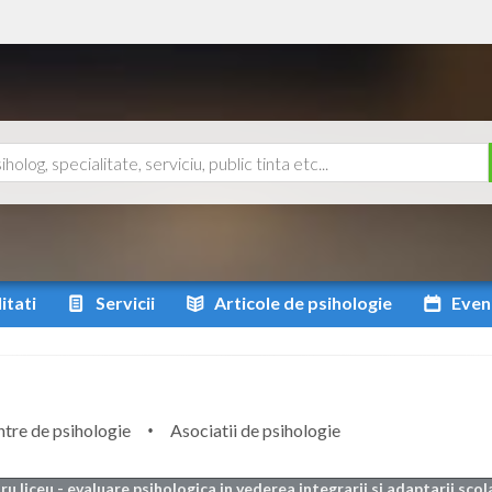
itati
Servicii
Articole
de psihologie
Even
tre de psihologie
Asociatii de psihologie
ru liceu - evaluare psihologica in vederea integrarii si adaptarii sco