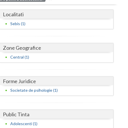
Buzau
Localitati
Calarasi
Sebis (1)
Caras-Severin
Cluj
Zone Geografice
Constanta
Central (1)
Covasna
Dambovita
Forme Juridice
Dolj
Societate de psihologie (1)
Galati
Giurgiu
Public Tinta
Gorj
Adolescenti (1)