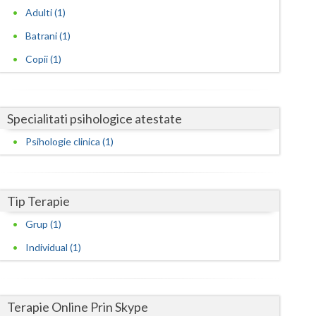
Harghita
Adulti (1)
Hunedoara
Batrani (1)
Ialomita
Copii (1)
Iasi
Ilfov
Specialitati psihologice atestate
Psihologie clinica (1)
Maramures
Mehedinti
Tip Terapie
Mures
Grup (1)
Neamt
Individual (1)
Olt
Prahova
Terapie Online Prin Skype
Salaj