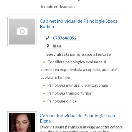
Dolj
terapie ericksoniana
Galati
Cabinet Individual de Psihologie Szocs
Giurgiu
Rodica
Gorj
0787646052
Ineu
Harghita
Specialitati psihologice atestate
Hunedoara
Consiliere psihologica evaluarea si
consilierea experientiala a copilului, adultului,
Ialomita
cuplului si familiei
Iasi
Psihologia muncii si organizationala
Psihologia transporturilor
Ilfov
Psihologie clinica
Maramures
Cabinet Individual de Psihologie Leah
Mehedinti
Elena
Orice vis poate fi transpus în viaţă de către cei care
Mures
sunt destul de puternici pentru a crede în el.