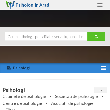
Psihologi in
Arad
Arad
Alte judete
Ajutor
Contact
Alba
Arad
Psihologi
Arges
Activitate recenta
Bacau
Specialitati
Psihologi
Bihor
Cabinete de psihologie
Societati de psihologie
Servicii
Centre de psihologie
Asociatii de psihologie
Bistrita-Nasaud
Articole