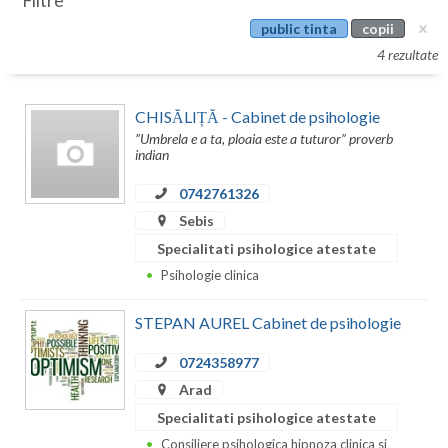
Filtre
Botosani
public tinta
copii
Evenimente
Braila
4 rezultate
Cabinet
Brasov
CHISĂLIȚĂ - Cabinet de psihologie
Membri
Bucuresti
”Umbrela e a ta, ploaia este a tuturor” proverb
indian
Buzau
0742761326
Calarasi
Sebis
Specialitati psihologice atestate
Caras-Severin
Psihologie clinica
Cluj
STEPAN AUREL Cabinet de psihologie
Constanta
0724358977
Covasna
Arad
Dambovita
Specialitati psihologice atestate
Consiliere psihologica hipnoza clinica si