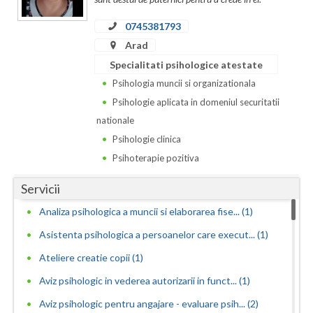
Neamt
0745381793
Arad
Olt
Specialitati psihologice atestate
Prahova
Psihologia muncii si organizationala
Psihologie aplicata in domeniul securitatii
Salaj
nationale
Satu-Mare
Psihologie clinica
Psihoterapie pozitiva
Sibiu
Servicii
Suceava
Analiza psihologica a muncii si elaborarea fise... (1)
Teleorman
Asistenta psihologica a persoanelor care execut... (1)
Timis
Ateliere creatie copii (1)
Tulcea
Aviz psihologic in vederea autorizarii in funct... (1)
Aviz psihologic pentru angajare - evaluare psih... (2)
Valcea