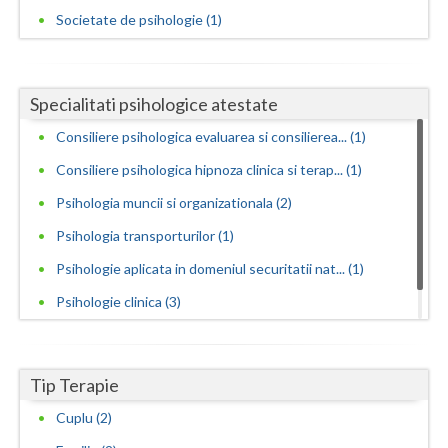
Consiliere psihologica pentru dezvoltare personala
Societate de psihologie (1)
(3)
Consiliere psihologica pentru persoane dependen...
(2)
Specialitati psihologice atestate
Consiliere psihologica pentru persoanele care s... (2)
Consiliere psihologica evaluarea si consilierea... (1)
Consiliere psihologica pentru plasarea in munca... (1)
Consiliere psihologica hipnoza clinica si terap... (1)
Consiliere psihologica privind orientarea in ca... (2)
Psihologia muncii si organizationala (2)
Consiliere psihologica vocationala (1)
Psihologia transporturilor (1)
Consilierea si asistarea cuplurilor care doresc... (1)
Psihologie aplicata in domeniul securitatii nat... (1)
Consultanta psihologica pentru managementul res...
Psihologie clinica (3)
(2)
Psihoterapie pozitiva (1)
Dezvoltare personala pentru adolescenti (2)
Dezvoltare personala pentru adulti (2)
Tip Terapie
Dezvoltare personala pentru copii (1)
Cuplu (2)
Educatie parentala pentru parinti sau alte pers... (1)