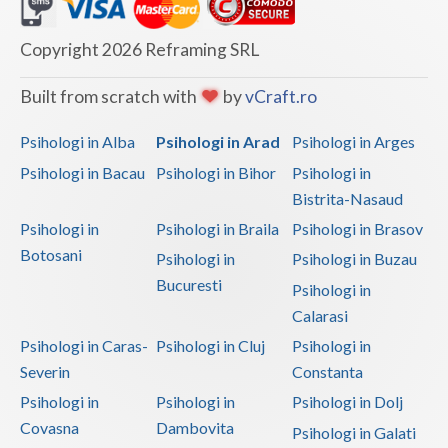
Logoterapie in tulburarile de comunicare (1)
Psihodiagnostic si evaluare clinica (3)
Copyright 2026 Reframing SRL
Psihoterapie - Interventie psihoterapeutica in ... (1)
Built from scratch with
by
vCraft.ro
Psihoterapie - Interventie psihoterapeutica in ... (1)
Psihologi in Alba
Psihologi in Arad
Psihologi in Arges
Psihoterapie - Interventie psihoterapeutica in ... (1)
Psihologi in Bacau
Psihologi in Bihor
Psihologi in
Psihoterapie - Interventie psihoterapeutica in ... (1)
Bistrita-Nasaud
Psihoterapie - Interventie psihoterapeutica in ... (1)
Psihologi in
Psihologi in Braila
Psihologi in Brasov
Psihoterapie - Interventie psihoterapeutica in ... (1)
Botosani
Psihologi in
Psihologi in Buzau
Psihoterapie - Interventie psihoterapeutica in ... (1)
Bucuresti
Psihologi in
Psihoterapie - Interventie psihoterapeutica in ... (1)
Calarasi
Psihologi in Caras-
Psihologi in Cluj
Psihologi in
Psihoterapie - Interventie psihoterapeutica in ... (1)
Severin
Constanta
Psihoterapie - Interventie psihoterapeutica in ... (2)
Psihologi in
Psihologi in
Psihologi in Dolj
Psihoterapie - Interventie psihoterapeutica in ... (1)
Covasna
Dambovita
Psihologi in Galati
Psihoterapie - Interventie psihoterapeutica in ... (1)