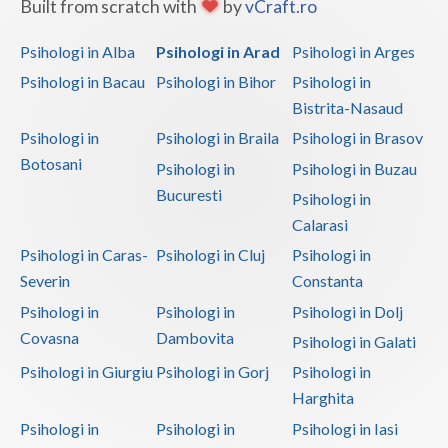
Built from scratch with
by
vCraft.ro
Psihologi in Alba
Psihologi in Arad
Psihologi in Arges
Psihologi in Bacau
Psihologi in Bihor
Psihologi in
Bistrita-Nasaud
Psihologi in
Psihologi in Braila
Psihologi in Brasov
Botosani
Psihologi in
Psihologi in Buzau
Bucuresti
Psihologi in
Calarasi
Psihologi in Caras-
Psihologi in Cluj
Psihologi in
Severin
Constanta
Psihologi in
Psihologi in
Psihologi in Dolj
Covasna
Dambovita
Psihologi in Galati
Psihologi in Giurgiu
Psihologi in Gorj
Psihologi in
Harghita
Psihologi in
Psihologi in
Psihologi in Iasi