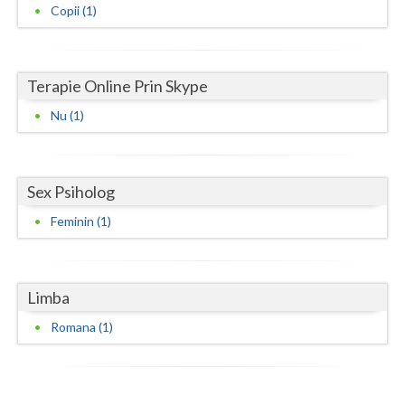
Copii (1)
Neamt
Olt
Terapie Online Prin Skype
Prahova
Nu (1)
Salaj
Satu-Mare
Sex Psiholog
Sibiu
Feminin (1)
Suceava
Teleorman
Limba
Timis
Romana (1)
Tulcea
Valcea