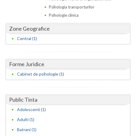
Dolj
Psihologia transporturilor
Galati
Psihologie clinica
Giurgiu
Zone Geografice
Gorj
Central (1)
Harghita
Hunedoara
Forme Juridice
Cabinet de psihologie (1)
Ialomita
Iasi
Ilfov
Public Tinta
Adolescenti (1)
Maramures
Adulti (1)
Mehedinti
Batrani (1)
Mures