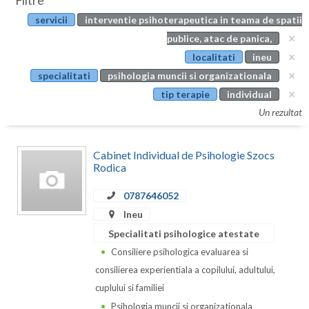
Filtre
Botosani
servicii
interventie psihoterapeutica in teama de spatii
Evenimente
Braila
publice, atac de panica,
Cabinet
localitati
ineu
Brasov
specialitati
psihologia muncii si organizationala
Membri
Bucuresti
tip terapie
individual
Un rezultat
Buzau
Calarasi
Cabinet Individual de Psihologie Szocs
Rodica
Caras-Severin
0787646052
Cluj
Ineu
Constanta
Specialitati psihologice atestate
Consiliere psihologica evaluarea si
Covasna
consilierea experientiala a copilului, adultului,
Dambovita
cuplului si familiei
Psihologia muncii si organizationala