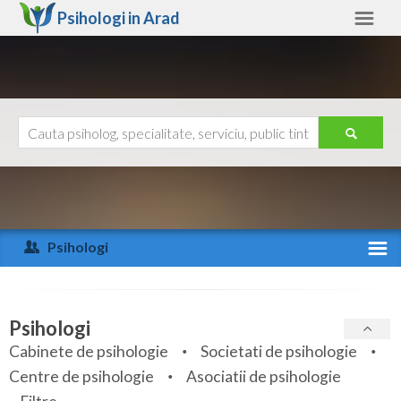
Psihologi in
Arad
Arad
Alte judete
Ajutor
Contact
Alba
Arad
Psihologi
Arges
Activitate recenta
Bacau
Specialitati
Psihologi
Bihor
Cabinete de psihologie
Societati de psihologie
Servicii
Centre de psihologie
Asociatii de psihologie
Bistrita-Nasaud
Articole