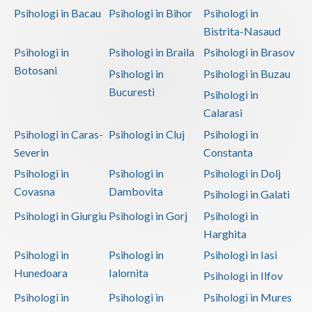
Psihologi in Bacau
Psihologi in Bihor
Psihologi in
Psihoterapie - Interventie psihoterapeutica in ... (1)
Bistrita-Nasaud
Psihoterapie - Interventie psihoterapeutica in ... (1)
Psihologi in
Psihologi in Braila
Psihologi in Brasov
Psihoterapie - Interventie psihoterapeutica in ... (1)
Botosani
Psihologi in
Psihologi in Buzau
Psihoterapie - Interventie psihoterapeutica in ... (1)
Bucuresti
Psihologi in
Psihoterapie - Interventie psihoterapeutica in ... (1)
Calarasi
Psihoterapie - Interventie psihoterapeutica in ... (1)
Psihologi in Caras-
Psihologi in Cluj
Psihologi in
Severin
Constanta
Psihoterapie - Interventie psihoterapeutica in ... (1)
Psihologi in
Psihologi in
Psihologi in Dolj
Psihoterapie - Interventie psihoterapeutica in ... (1)
Covasna
Dambovita
Psihologi in Galati
Psihoterapie - Interventie psihoterapeutica in ... (1)
Psihologi in Giurgiu
Psihologi in Gorj
Psihologi in
Psihoterapie - Interventie psihoterapeutica in ... (1)
Harghita
Psihoterapie - Interventie psihoterapeutica in ... (1)
Psihologi in
Psihologi in
Psihologi in Iasi
Psihoterapie - Interventie psihoterapeutica in ... (1)
Hunedoara
Ialomita
Psihologi in Ilfov
Psihoterapie - Interventie psihoterapeutica in ... (1)
Psihologi in
Psihologi in
Psihologi in Mures