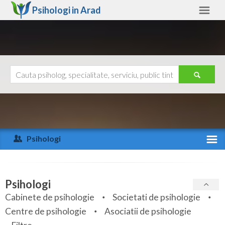
Psihologi in
Arad
Arad
Alte judete
Ajutor
Contact
Alba
Arad
Psihologi
Arges
Activitate recenta
Bacau
Specialitati
Psihologi
Bihor
Cabinete de psihologie
Societati de psihologie
Servicii
Centre de psihologie
Asociatii de psihologie
Bistrita-Nasaud
Articole