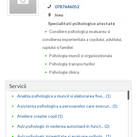
Dolj
0787646052
Galati
Ineu
Specialitati psihologice atestate
Giurgiu
Consiliere psihologica evaluarea si
Gorj
consilierea experientiala a copilului, adultului,
cuplului si familiei
Harghita
Psihologia muncii si organizationala
Hunedoara
Psihologia transporturilor
Psihologie clinica
Ialomita
Servicii
Iasi
Analiza psihologica a muncii si elaborarea fise... (1)
Ilfov
Asistenta psihologica a persoanelor care execut... (1)
Maramures
Ateliere creatie copii (1)
Mehedinti
Aviz psihologic in vederea autorizarii in funct... (2)
Mures
Aviz psihologic integritate si evaluare psiholo... (1)