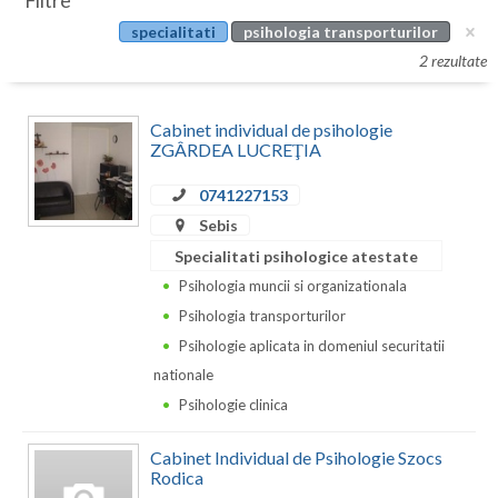
Filtre
Botosani
specialitati
psihologia transporturilor
Evenimente
Braila
2 rezultate
Cabinet
Brasov
Cabinet individual de psihologie
Membri
Bucuresti
ZGÂRDEA LUCREŢIA
Buzau
0741227153
Sebis
Calarasi
Specialitati psihologice atestate
Caras-Severin
Psihologia muncii si organizationala
Psihologia transporturilor
Cluj
Psihologie aplicata in domeniul securitatii
Constanta
nationale
Psihologie clinica
Covasna
Cabinet Individual de Psihologie Szocs
Dambovita
Rodica