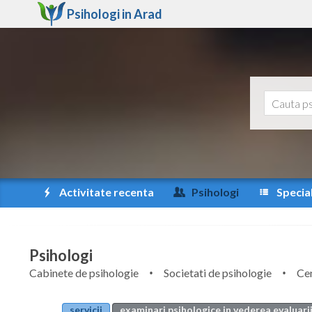
Psihologi in
Arad
Activitate recenta
Psihologi
Special
Psihologi
Cabinete de psihologie
Societati de psihologie
Cen
servicii
examinari psihologice in vederea evaluarii 