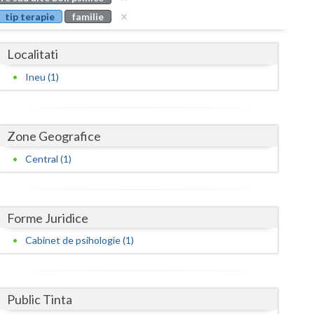
Buzau
tip terapie
familie
Calarasi
Localitati
Caras-Severin
Ineu (1)
Cluj
Constanta
Zone Geografice
Covasna
Central (1)
Dambovita
Dolj
Forme Juridice
Galati
Cabinet de psihologie (1)
Giurgiu
Gorj
Public Tinta