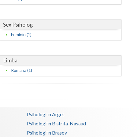
Satu-Mare
Sibiu
Sex Psiholog
Feminin (1)
Suceava
Teleorman
Limba
Timis
Romana (1)
Tulcea
Valcea
Vaslui
Vrancea
Psihologi in Arges
Psihologi in Bistrita-Nasaud
Psihologi in Brasov