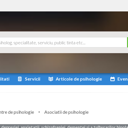
itati
Servicii
Articole
de psihologie
Even
tre de psihologie
Asociatii de psihologie
depresiei, anxietatii, schizofreniei, dementei si a tulburarilor bipola