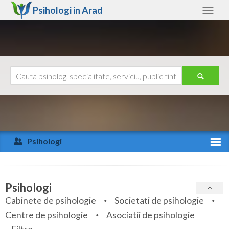
Psihologi in
Arad
Arad
Alte judete
Ajutor
Contact
Alba
Arad
Psihologi
Arges
Activitate recenta
Bacau
Specialitati
Psihologi
Bihor
Cabinete de psihologie
Societati de psihologie
Servicii
Centre de psihologie
Asociatii de psihologie
Bistrita-Nasaud
Articole