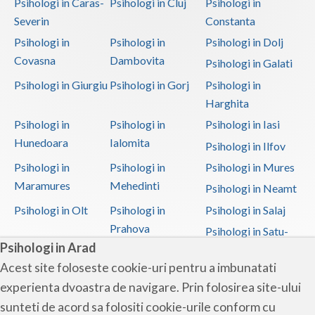
Psihologi in Caras-
Psihologi in Cluj
Psihologi in
Severin
Constanta
Psihologi in
Psihologi in
Psihologi in Dolj
Covasna
Dambovita
Psihologi in Galati
Psihologi in Giurgiu
Psihologi in Gorj
Psihologi in
Harghita
Psihologi in
Psihologi in
Psihologi in Iasi
Hunedoara
Ialomita
Psihologi in Ilfov
Psihologi in
Psihologi in
Psihologi in Mures
Maramures
Mehedinti
Psihologi in Neamt
Psihologi in Olt
Psihologi in
Psihologi in Salaj
Prahova
Psihologi in Satu-
Psihologi in Arad
Mare
Acest site foloseste cookie-uri pentru a imbunatati
Psihologi in Sibiu
Psihologi in
Psihologi in
experienta dvoastra de navigare. Prin folosirea site-ului
Suceava
Teleorman
sunteti de acord sa folositi cookie-urile conform cu
Psihologi in Timis
Psihologi in Tulcea
Psihologi in Valcea