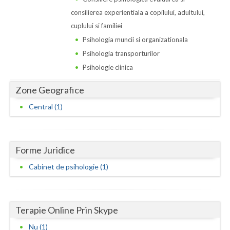
Dolj
consilierea experientiala a copilului, adultului,
Galati
cuplului si familiei
Psihologia muncii si organizationala
Giurgiu
Psihologia transporturilor
Gorj
Psihologie clinica
Harghita
Zone Geografice
Hunedoara
Central (1)
Ialomita
Iasi
Forme Juridice
Ilfov
Cabinet de psihologie (1)
Maramures
Mehedinti
Terapie Online Prin Skype
Nu (1)
Mures