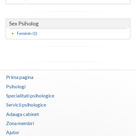
Neamt
Sex Psiholog
Olt
Feminin (1)
Prahova
Salaj
Satu-Mare
Sibiu
Prima pagina
Suceava
Psihologi
Specialitati psihologice
Teleorman
Servicii psihologice
Timis
Adauga cabinet
Tulcea
Zona membri
Ajutor
Valcea