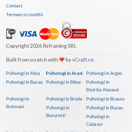
Contact
Vaslui
Termeni si conditii
Vrancea
Copyright 2026 Reframing SRL
Built from scratch with
by
vCraft.ro
Psihologi in Alba
Psihologi in Arad
Psihologi in Arges
Psihologi in Bacau
Psihologi in Bihor
Psihologi in
Bistrita-Nasaud
Psihologi in
Psihologi in Braila
Psihologi in Brasov
Botosani
Psihologi in
Psihologi in Buzau
Bucuresti
Psihologi in
Calarasi