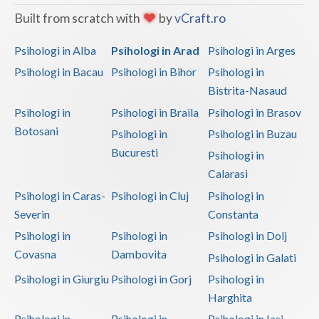
Built from scratch with
by
vCraft.ro
Psihologi in Alba
Psihologi in Arad
Psihologi in Arges
Psihologi in Bacau
Psihologi in Bihor
Psihologi in
Bistrita-Nasaud
Psihologi in
Psihologi in Braila
Psihologi in Brasov
Botosani
Psihologi in
Psihologi in Buzau
Bucuresti
Psihologi in
Calarasi
Psihologi in Caras-
Psihologi in Cluj
Psihologi in
Severin
Constanta
Psihologi in
Psihologi in
Psihologi in Dolj
Covasna
Dambovita
Psihologi in Galati
Psihologi in Giurgiu
Psihologi in Gorj
Psihologi in
Harghita
Psihologi in
Psihologi in
Psihologi in Iasi