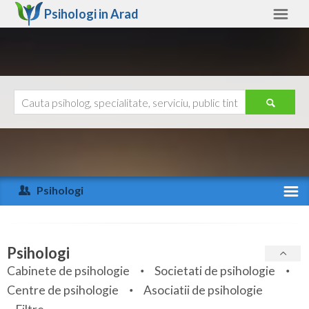
Psihologi in
Arad
Arad
Alte judete
Ajutor
Contact
Alba
Arad
Psihologi
Arges
Activitate recenta
Bacau
Specialitati
Psihologi
Bihor
Cabinete de psihologie
Societati de psihologie
Servicii
Centre de psihologie
Asociatii de psihologie
Bistrita-Nasaud
Articole