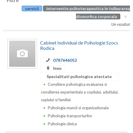
Filtre
Botosani
servicii
interventie psihoterapeutica in tulburarea
Evenimente
Braila
dismorfica corporala
Cabinet
Un rezultat
Brasov
Membri
Bucuresti
Cabinet Individual de Psihologie Szocs
Rodica
Buzau
0787646052
Calarasi
Ineu
Caras-Severin
Specialitati psihologice atestate
Consiliere psihologica evaluarea si
Cluj
consilierea experientiala a copilului, adultului,
Constanta
cuplului si familiei
Psihologia muncii si organizationala
Covasna
Psihologia transporturilor
Dambovita
Psihologie clinica