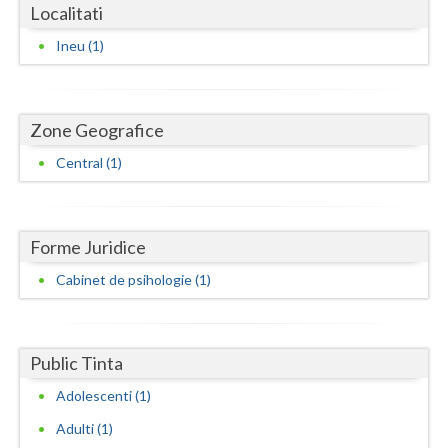
Dolj
Localitati
Galati
Ineu (1)
Giurgiu
Gorj
Zone Geografice
Central (1)
Harghita
Hunedoara
Ialomita
Forme Juridice
Cabinet de psihologie (1)
Iasi
Ilfov
Public Tinta
Maramures
Adolescenti (1)
Mehedinti
Adulti (1)
Mures