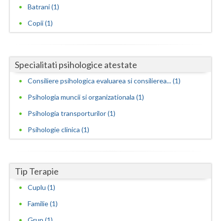
Batrani (1)
Neamt
Copii (1)
Olt
Prahova
Specialitati psihologice atestate
Salaj
Consiliere psihologica evaluarea si consilierea... (1)
Satu-Mare
Psihologia muncii si organizationala (1)
Psihologia transporturilor (1)
Sibiu
Psihologie clinica (1)
Suceava
Teleorman
Tip Terapie
Timis
Cuplu (1)
Tulcea
Familie (1)
Valcea
Grup (1)