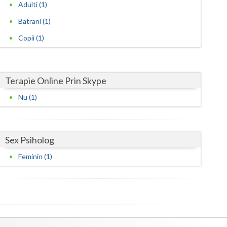
Harghita
Adulti (1)
Batrani (1)
Hunedoara
Copii (1)
Ialomita
Iasi
Terapie Online Prin Skype
Ilfov
Nu (1)
Maramures
Mehedinti
Sex Psiholog
Mures
Feminin (1)
Neamt
Olt
Prahova
Salaj