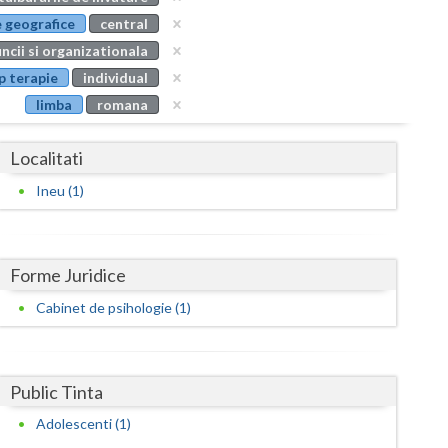
Buzau
 geografice
central
ncii si organizationala
Calarasi
p terapie
individual
Caras-Severin
limba
romana
Cluj
Localitati
Constanta
Ineu (1)
Covasna
Dambovita
Forme Juridice
Dolj
Cabinet de psihologie (1)
Galati
Giurgiu
Public Tinta
Gorj
Adolescenti (1)