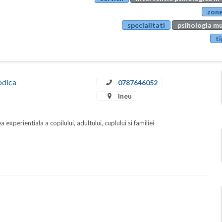
zone
specialitati
psihologia mu
ti
odica
0787646052
Ineu
 experientiala a copilului, adultului, cuplului si familiei