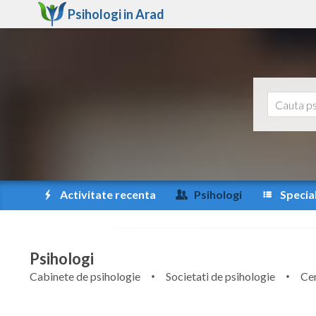
Psihologi in
Arad
Activitate recenta
Psihologi
Special
Psihologi
Cabinete de psihologie
Societati de psihologie
Cen