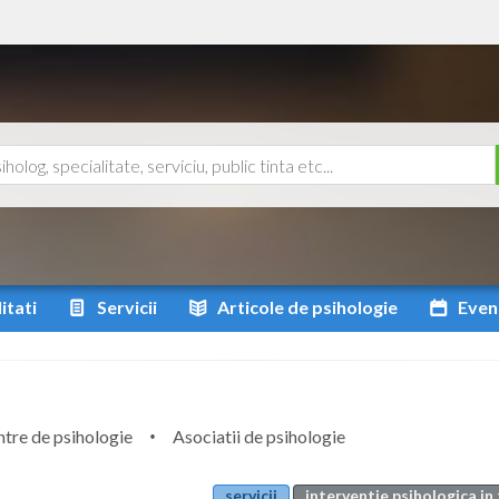
itati
Servicii
Articole
de psihologie
Even
tre de psihologie
Asociatii de psihologie
servicii
interventie psihologica in 