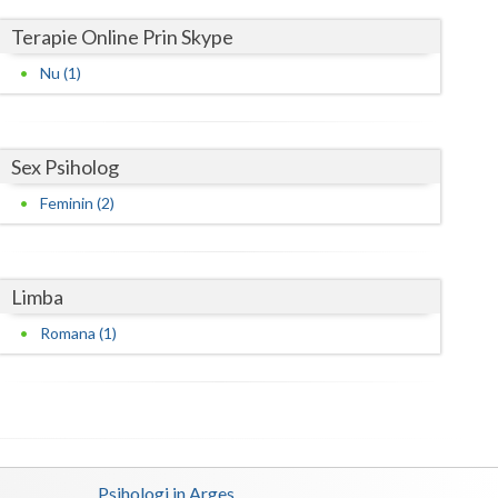
Harghita
Terapie Online Prin Skype
Hunedoara
Nu (1)
Ialomita
Iasi
Sex Psiholog
Ilfov
Feminin (2)
Maramures
Mehedinti
Limba
Mures
Romana (1)
Neamt
Olt
Prahova
Psihologi in Arges
Salaj