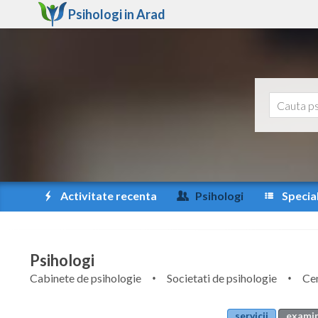
Psihologi in
Arad
Activitate recenta
Psihologi
Special
Psihologi
Cabinete de psihologie
Societati de psihologie
Cen
servicii
examin