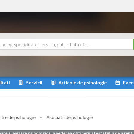
itati
Servicii
Articole
de psihologie
Even
tre de psihologie
Asociatii de psihologie
are si avizare psihologica in vederea obtinerii atestatului de agent 