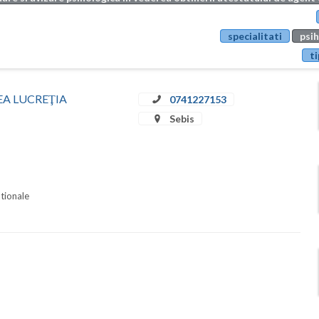
specialitati
psih
ti
RDEA LUCREŢIA
0741227153
Sebis
ationale