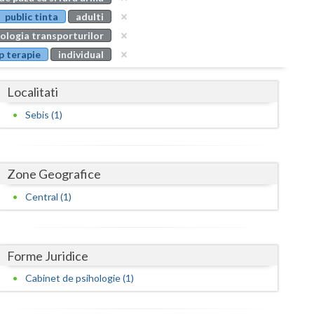
Buzau
public tinta
adulti
ologia transporturilor
Calarasi
p terapie
individual
Caras-Severin
Localitati
Cluj
Sebis (1)
Constanta
Covasna
Zone Geografice
Dambovita
Central (1)
Dolj
Galati
Forme Juridice
Giurgiu
Cabinet de psihologie (1)
Gorj