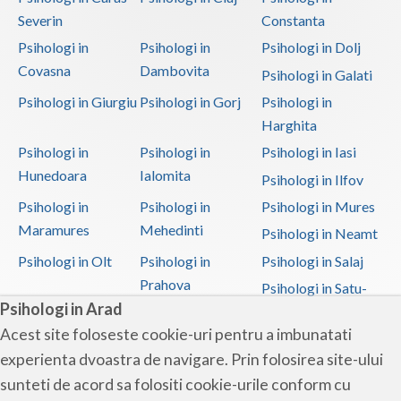
Severin
Constanta
Psihologi in
Psihologi in
Psihologi in Dolj
Covasna
Dambovita
Psihologi in Galati
Psihologi in Giurgiu
Psihologi in Gorj
Psihologi in
Harghita
Psihologi in
Psihologi in
Psihologi in Iasi
Hunedoara
Ialomita
Psihologi in Ilfov
Psihologi in
Psihologi in
Psihologi in Mures
Maramures
Mehedinti
Psihologi in Neamt
Psihologi in Olt
Psihologi in
Psihologi in Salaj
Prahova
Psihologi in Satu-
Psihologi in Arad
Mare
Acest site foloseste cookie-uri pentru a imbunatati
Psihologi in Sibiu
Psihologi in
Psihologi in
experienta dvoastra de navigare. Prin folosirea site-ului
Suceava
Teleorman
sunteti de acord sa folositi cookie-urile conform cu
Psihologi in Timis
Psihologi in Tulcea
Psihologi in Valcea