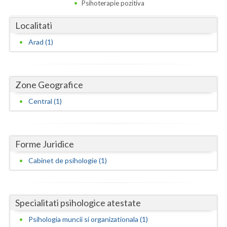
Dolj
Psihoterapie pozitiva
Galati
Localitati
Arad (1)
Giurgiu
Gorj
Harghita
Zone Geografice
Central (1)
Hunedoara
Ialomita
Forme Juridice
Iasi
Cabinet de psihologie (1)
Ilfov
Maramures
Specialitati psihologice atestate
Mehedinti
Psihologia muncii si organizationala (1)
Mures