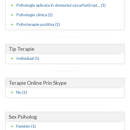
Psihologie aplicata in domeniul securitatii nat... (1)
Neamt
Psihologie clinica (1)
Olt
Psihoterapie pozitiva (1)
Prahova
Salaj
Tip Terapie
Satu-Mare
Individual (1)
Sibiu
Suceava
Terapie Online Prin Skype
Teleorman
Nu (1)
Timis
Tulcea
Sex Psiholog
Feminin (1)
Valcea