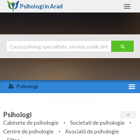
Psihologi in
Arad
Arad
Alte judete
Ajutor
Contact
Alba
Arad
Psihologi
Arges
Activitate recenta
Bacau
Specialitati
Psihologi
Bihor
Cabinete de psihologie
Societati de psihologie
Servicii
Centre de psihologie
Asociatii de psihologie
Bistrita-Nasaud
Articole