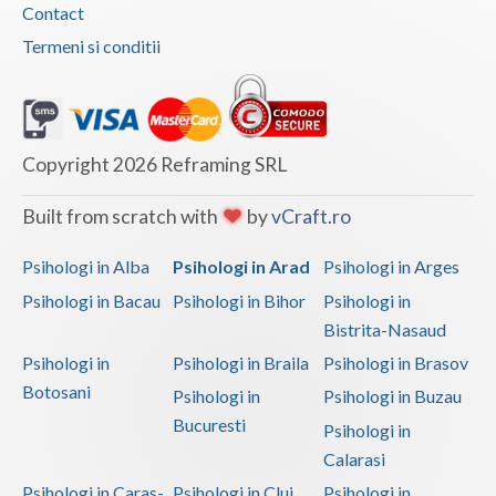
Contact
Termeni si conditii
Copyright 2026 Reframing SRL
Built from scratch with
by
vCraft.ro
Psihologi in Alba
Psihologi in Arad
Psihologi in Arges
Psihologi in Bacau
Psihologi in Bihor
Psihologi in
Bistrita-Nasaud
Psihologi in
Psihologi in Braila
Psihologi in Brasov
Botosani
Psihologi in
Psihologi in Buzau
Bucuresti
Psihologi in
Calarasi
Psihologi in Caras-
Psihologi in Cluj
Psihologi in