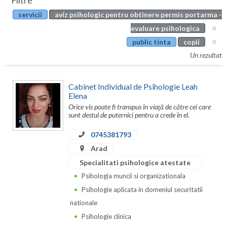
Filtre
Botosani
servicii
aviz psihologic pentru obtinere permis portarma -
Evenimente
Braila
evaluare psihologica
Cabinet
public tinta
copii
Brasov
Un rezultat
Membri
Bucuresti
Cabinet Individual de Psihologie Leah
Buzau
Elena
Orice vis poate fi transpus în viaţă de către cei care
Calarasi
sunt destul de puternici pentru a crede în el.
Caras-Severin
0745381793
Cluj
Arad
Specialitati psihologice atestate
Constanta
Psihologia muncii si organizationala
Covasna
Psihologie aplicata in domeniul securitatii
nationale
Dambovita
Psihologie clinica