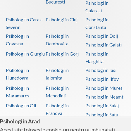
Bucuresti
Psihologi in
Calarasi
Psihologi in Caras-
Psihologi in Cluj
Psihologi in
Severin
Constanta
Psihologi in
Psihologi in
Psihologi in Dolj
Covasna
Dambovita
Psihologi in Galati
Psihologi in Giurgiu
Psihologi in Gorj
Psihologi in
Harghita
Psihologi in
Psihologi in
Psihologi in Iasi
Hunedoara
Ialomita
Psihologi in Ilfov
Psihologi in
Psihologi in
Psihologi in Mures
Maramures
Mehedinti
Psihologi in Neamt
Psihologi in Olt
Psihologi in
Psihologi in Salaj
Prahova
Psihologi in Satu-
Psihologi in Arad
Mare
Acest site foloseste cookie-uri pentru a imbunatati
Psihologi in Sibiu
Psihologi in
Psihologi in