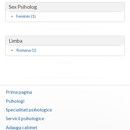
Sex Psiholog
Neamt
Feminin (1)
Olt
Prahova
Limba
Salaj
Romana (1)
Satu-Mare
Sibiu
Suceava
Teleorman
Prima pagina
Psihologi
Timis
Specialitati psihologice
Tulcea
Servicii psihologice
Valcea
Adauga cabinet