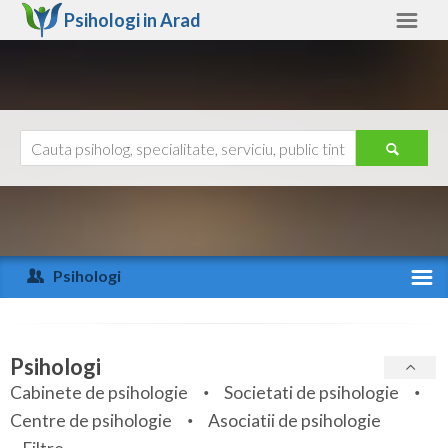
Psihologi in
Arad
Arad
Alte judete
Ajutor
Contact
Alba
Arad
Psihologi
Arges
Activitate recenta
Bacau
Specialitati
Psihologi
Bihor
Cabinete de psihologie
Societati de psihologie
Servicii
Centre de psihologie
Asociatii de psihologie
Bistrita-Nasaud
Articole