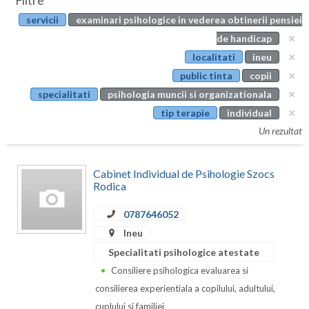
Filtre
Botosani
servicii
examinari psihologice in vederea obtinerii pensiei
Evenimente
Braila
de handicap
Cabinet
localitati
ineu
Brasov
public tinta
copii
Membri
Bucuresti
specialitati
psihologia muncii si organizationala
tip terapie
individual
Buzau
Un rezultat
Calarasi
Cabinet Individual de Psihologie Szocs
Caras-Severin
Rodica
Cluj
0787646052
Constanta
Ineu
Specialitati psihologice atestate
Covasna
Consiliere psihologica evaluarea si
Dambovita
consilierea experientiala a copilului, adultului,
cuplului si familiei