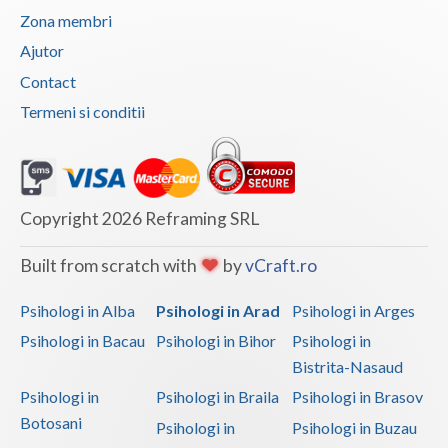
Zona membri
Vaslui
Ajutor
Vrancea
Contact
Termeni si conditii
Copyright 2026 Reframing SRL
Built from scratch with
by
vCraft.ro
Psihologi in Alba
Psihologi in Arad
Psihologi in Arges
Psihologi in Bacau
Psihologi in Bihor
Psihologi in
Bistrita-Nasaud
Psihologi in
Psihologi in Braila
Psihologi in Brasov
Botosani
Psihologi in
Psihologi in Buzau