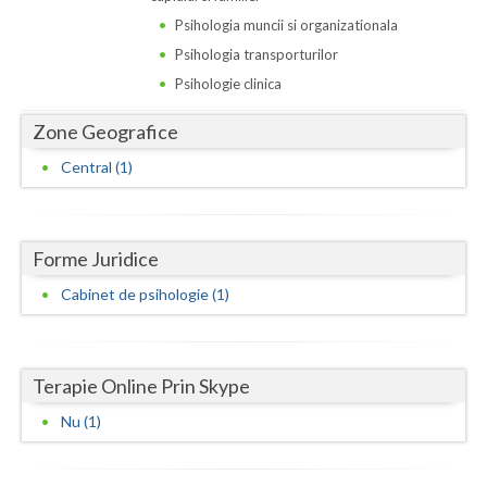
Dolj
Psihologia muncii si organizationala
Galati
Psihologia transporturilor
Psihologie clinica
Giurgiu
Zone Geografice
Gorj
Central (1)
Harghita
Hunedoara
Forme Juridice
Ialomita
Cabinet de psihologie (1)
Iasi
Ilfov
Terapie Online Prin Skype
Maramures
Nu (1)
Mehedinti
Mures