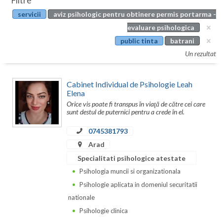
Filtre
Botosani
servicii
aviz psihologic pentru obtinere permis portarma -
Evenimente
Braila
evaluare psihologica
Cabinet
public tinta
batrani
Brasov
Un rezultat
Membri
Bucuresti
Cabinet Individual de Psihologie Leah
Buzau
Elena
Orice vis poate fi transpus în viaţă de către cei care
Calarasi
sunt destul de puternici pentru a crede în el.
Caras-Severin
0745381793
Cluj
Arad
Specialitati psihologice atestate
Constanta
Psihologia muncii si organizationala
Covasna
Psihologie aplicata in domeniul securitatii
nationale
Dambovita
Psihologie clinica