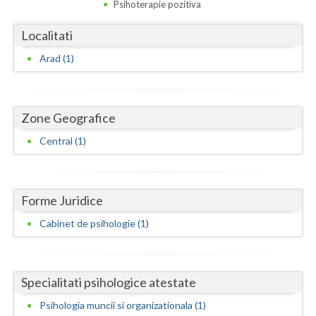
Dolj
Psihoterapie pozitiva
Galati
Localitati
Arad (1)
Giurgiu
Gorj
Harghita
Zone Geografice
Central (1)
Hunedoara
Ialomita
Forme Juridice
Iasi
Cabinet de psihologie (1)
Ilfov
Maramures
Specialitati psihologice atestate
Mehedinti
Psihologia muncii si organizationala (1)
Mures