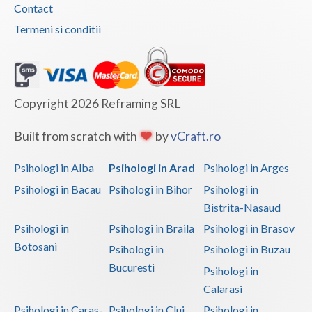
Contact
Termeni si conditii
Copyright 2026 Reframing SRL
Built from scratch with
by
vCraft.ro
Psihologi in Alba
Psihologi in Arad
Psihologi in Arges
Psihologi in Bacau
Psihologi in Bihor
Psihologi in
Bistrita-Nasaud
Psihologi in
Psihologi in Braila
Psihologi in Brasov
Botosani
Psihologi in
Psihologi in Buzau
Bucuresti
Psihologi in
Calarasi
Psihologi in Caras-
Psihologi in Cluj
Psihologi in