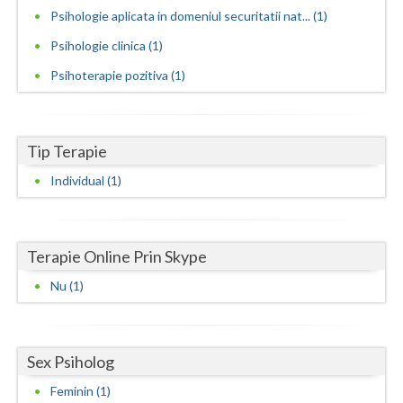
Psihologie aplicata in domeniul securitatii nat... (1)
Neamt
Psihologie clinica (1)
Olt
Psihoterapie pozitiva (1)
Prahova
Salaj
Tip Terapie
Satu-Mare
Individual (1)
Sibiu
Suceava
Terapie Online Prin Skype
Teleorman
Nu (1)
Timis
Tulcea
Sex Psiholog
Feminin (1)
Valcea