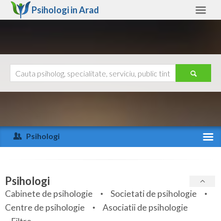
Psihologi in
Arad
Arad
Alte judete
Ajutor
Contact
Alba
Arad
Psihologi
Arges
Activitate recenta
Bacau
Specialitati
Psihologi
Bihor
Cabinete de psihologie
Societati de psihologie
Servicii
Centre de psihologie
Asociatii de psihologie
Bistrita-Nasaud
Articole