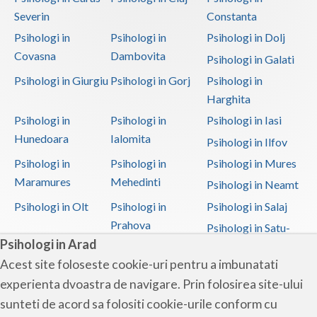
Severin
Constanta
Psihologi in
Psihologi in
Psihologi in Dolj
Covasna
Dambovita
Psihologi in Galati
Psihologi in Giurgiu
Psihologi in Gorj
Psihologi in
Harghita
Psihologi in
Psihologi in
Psihologi in Iasi
Hunedoara
Ialomita
Psihologi in Ilfov
Psihologi in
Psihologi in
Psihologi in Mures
Maramures
Mehedinti
Psihologi in Neamt
Psihologi in Olt
Psihologi in
Psihologi in Salaj
Prahova
Psihologi in Satu-
Psihologi in Arad
Mare
Acest site foloseste cookie-uri pentru a imbunatati
Psihologi in Sibiu
Psihologi in
Psihologi in
experienta dvoastra de navigare. Prin folosirea site-ului
Suceava
Teleorman
sunteti de acord sa folositi cookie-urile conform cu
Psihologi in Timis
Psihologi in Tulcea
Psihologi in Valcea