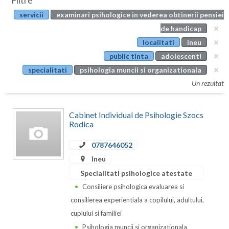
Filtre
Botosani
servicii
examinari psihologice in vederea obtinerii pensiei
Evenimente
Braila
de handicap
Cabinet
localitati
ineu
Brasov
public tinta
adolescenti
Membri
Bucuresti
specialitati
psihologia muncii si organizationala
Un rezultat
Buzau
Calarasi
Cabinet Individual de Psihologie Szocs
Rodica
Caras-Severin
0787646052
Cluj
Ineu
Constanta
Specialitati psihologice atestate
Consiliere psihologica evaluarea si
Covasna
consilierea experientiala a copilului, adultului,
Dambovita
cuplului si familiei
Psihologia muncii si organizationala