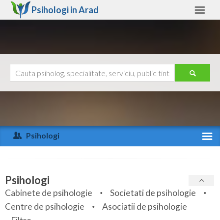
Psihologi in
Arad
Arad
Alte judete
Ajutor
Contact
Alba
Arad
Psihologi
Arges
Activitate recenta
Bacau
Specialitati
Psihologi
Bihor
Cabinete de psihologie
Societati de psihologie
Servicii
Centre de psihologie
Asociatii de psihologie
Bistrita-Nasaud
Articole