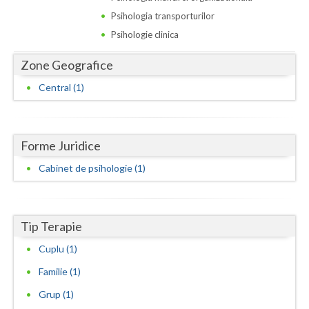
Dolj
Psihologia transporturilor
Galati
Psihologie clinica
Giurgiu
Zone Geografice
Gorj
Central (1)
Harghita
Hunedoara
Forme Juridice
Cabinet de psihologie (1)
Ialomita
Iasi
Ilfov
Tip Terapie
Cuplu (1)
Maramures
Familie (1)
Mehedinti
Grup (1)
Mures