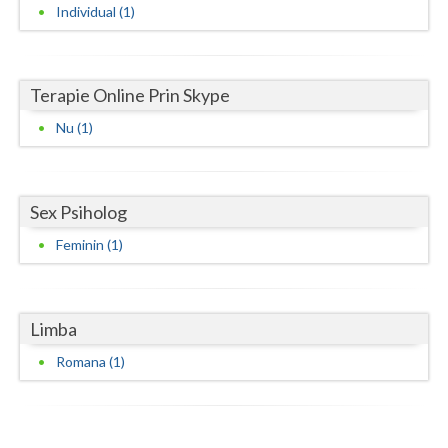
Individual (1)
Neamt
Olt
Terapie Online Prin Skype
Prahova
Nu (1)
Salaj
Satu-Mare
Sex Psiholog
Sibiu
Feminin (1)
Suceava
Teleorman
Limba
Timis
Romana (1)
Tulcea
Valcea