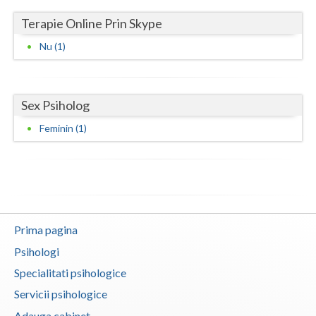
Terapie Online Prin Skype
Neamt
Nu (1)
Olt
Prahova
Sex Psiholog
Salaj
Feminin (1)
Satu-Mare
Sibiu
Suceava
Teleorman
Prima pagina
Psihologi
Timis
Specialitati psihologice
Tulcea
Servicii psihologice
Valcea
Adauga cabinet