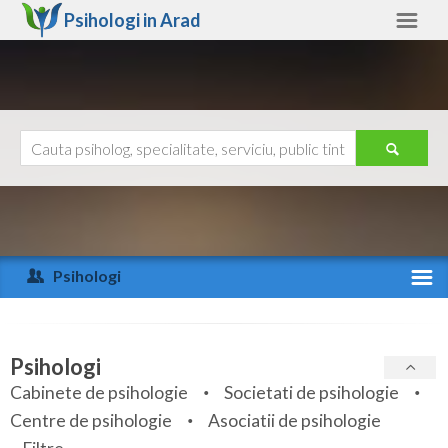
Psihologi in
Arad
Arad
Alte judete
Ajutor
Contact
Alba
Arad
Psihologi
Arges
Activitate recenta
Bacau
Specialitati
Psihologi
Bihor
Cabinete de psihologie
Societati de psihologie
Servicii
Centre de psihologie
Asociatii de psihologie
Bistrita-Nasaud
Articole