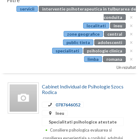
Filtre
Botosani
servicii
interventie psihoterapeutica in tulburarea de
Evenimente
Braila
conduita
Cabinet
localitati
ineu
Brasov
zone geografice
central
Membri
Bucuresti
public tinta
adolescenti
specialitati
psihologie clinica
Buzau
limba
romana
Calarasi
Un rezultat
Caras-Severin
Cabinet Individual de Psihologie Szocs
Cluj
Rodica
Constanta
0787646052
Ineu
Covasna
Specialitati psihologice atestate
Dambovita
Consiliere psihologica evaluarea si
consilierea experientiala a copilului, adultului,