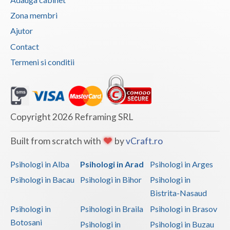
Vaslui
Zona membri
Ajutor
Vrancea
Contact
Termeni si conditii
Copyright 2026 Reframing SRL
Built from scratch with
by
vCraft.ro
Psihologi in Alba
Psihologi in Arad
Psihologi in Arges
Psihologi in Bacau
Psihologi in Bihor
Psihologi in
Bistrita-Nasaud
Psihologi in
Psihologi in Braila
Psihologi in Brasov
Botosani
Psihologi in
Psihologi in Buzau