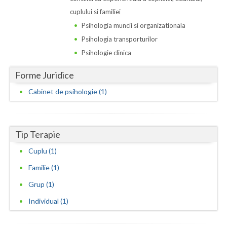
Dolj
cuplului si familiei
Galati
Psihologia muncii si organizationala
Psihologia transporturilor
Giurgiu
Psihologie clinica
Gorj
Forme Juridice
Harghita
Cabinet de psihologie (1)
Hunedoara
Ialomita
Tip Terapie
Iasi
Cuplu (1)
Ilfov
Familie (1)
Grup (1)
Maramures
Individual (1)
Mehedinti
Mures