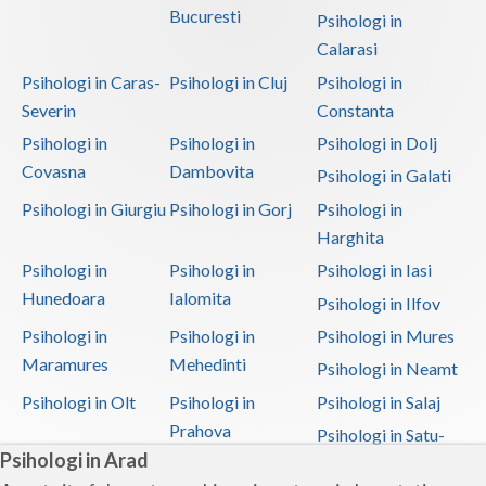
Bucuresti
Psihologi in
Calarasi
Psihologi in Caras-
Psihologi in Cluj
Psihologi in
Severin
Constanta
Psihologi in
Psihologi in
Psihologi in Dolj
Covasna
Dambovita
Psihologi in Galati
Psihologi in Giurgiu
Psihologi in Gorj
Psihologi in
Harghita
Psihologi in
Psihologi in
Psihologi in Iasi
Hunedoara
Ialomita
Psihologi in Ilfov
Psihologi in
Psihologi in
Psihologi in Mures
Maramures
Mehedinti
Psihologi in Neamt
Psihologi in Olt
Psihologi in
Psihologi in Salaj
Prahova
Psihologi in Satu-
Psihologi in Arad
Mare