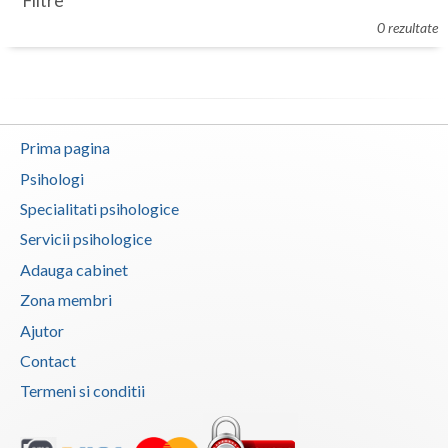
Filtre
Botosani
0 rezultate
Evenimente
Braila
Cabinet
Brasov
Membri
Bucuresti
Prima pagina
Buzau
Psihologi
Specialitati psihologice
Calarasi
Servicii psihologice
Caras-Severin
Adauga cabinet
Cluj
Zona membri
Ajutor
Constanta
Contact
Covasna
Termeni si conditii
Dambovita