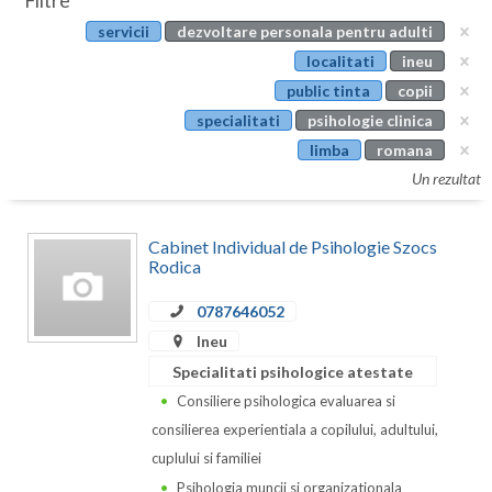
Filtre
Botosani
servicii
dezvoltare personala pentru adulti
Evenimente
Braila
localitati
ineu
Cabinet
public tinta
copii
Brasov
specialitati
psihologie clinica
Membri
Bucuresti
limba
romana
Un rezultat
Buzau
Calarasi
Cabinet Individual de Psihologie Szocs
Rodica
Caras-Severin
0787646052
Cluj
Ineu
Constanta
Specialitati psihologice atestate
Consiliere psihologica evaluarea si
Covasna
consilierea experientiala a copilului, adultului,
Dambovita
cuplului si familiei
Psihologia muncii si organizationala