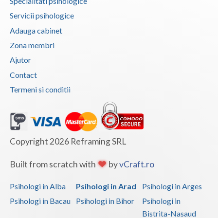
Specialitati psihologice
Vaslui
Servicii psihologice
Adauga cabinet
Vrancea
Zona membri
Ajutor
Contact
Termeni si conditii
Copyright 2026 Reframing SRL
Built from scratch with
by
vCraft.ro
Psihologi in Alba
Psihologi in Arad
Psihologi in Arges
Psihologi in Bacau
Psihologi in Bihor
Psihologi in
Bistrita-Nasaud