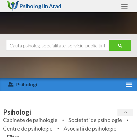
Psihologi in
Arad
Arad
Alte judete
Ajutor
Contact
Alba
Arad
Psihologi
Arges
Activitate recenta
Bacau
Specialitati
Psihologi
Bihor
Cabinete de psihologie
Societati de psihologie
Servicii
Centre de psihologie
Asociatii de psihologie
Bistrita-Nasaud
Articole