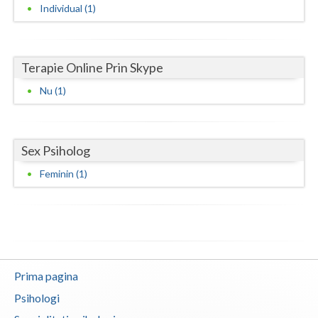
Individual (1)
Neamt
Olt
Terapie Online Prin Skype
Prahova
Nu (1)
Salaj
Satu-Mare
Sex Psiholog
Sibiu
Feminin (1)
Suceava
Teleorman
Timis
Prima pagina
Tulcea
Psihologi
Valcea