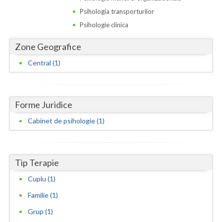
Dolj
Psihologia transporturilor
Galati
Psihologie clinica
Giurgiu
Zone Geografice
Gorj
Central (1)
Harghita
Hunedoara
Forme Juridice
Cabinet de psihologie (1)
Ialomita
Iasi
Ilfov
Tip Terapie
Cuplu (1)
Maramures
Familie (1)
Mehedinti
Grup (1)
Mures