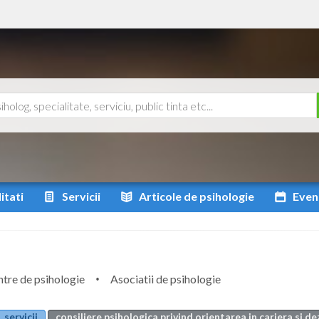
itati
Servicii
Articole
de psihologie
Even
tre de psihologie
Asociatii de psihologie
servicii
consiliere psihologica privind orientarea in cariera si d