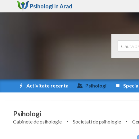
Psihologi in
Arad
Activitate recenta
Psihologi
Special
Psihologi
Cabinete de psihologie
Societati de psihologie
Cen