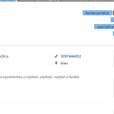
forme juridice
specialita
odica
0787646052
Ineu
 experientiala a copilului, adultului, cuplului si familiei