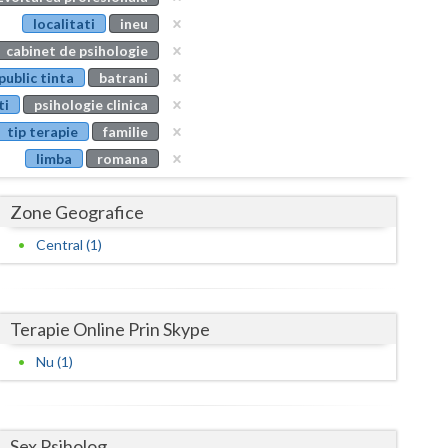
Buzau
localitati
ineu
cabinet de psihologie
Calarasi
public tinta
batrani
Caras-Severin
ti
psihologie clinica
tip terapie
familie
Cluj
limba
romana
Constanta
Zone Geografice
Covasna
Central (1)
Dambovita
Dolj
Terapie Online Prin Skype
Galati
Nu (1)
Giurgiu
Gorj
Sex Psiholog