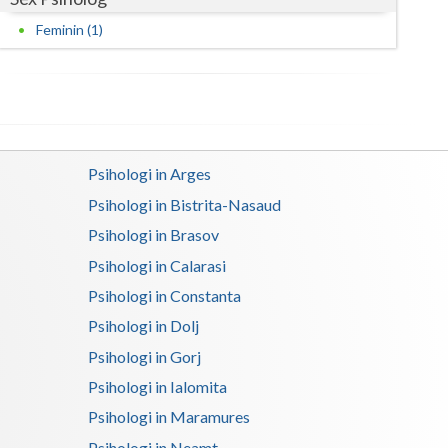
Harghita
Feminin (1)
Hunedoara
Ialomita
Iasi
Ilfov
Psihologi in Arges
Psihologi in Bistrita-Nasaud
Maramures
Psihologi in Brasov
Mehedinti
Psihologi in Calarasi
Mures
Psihologi in Constanta
Neamt
Psihologi in Dolj
Psihologi in Gorj
Olt
Psihologi in Ialomita
Prahova
Psihologi in Maramures
Salaj
Psihologi in Neamt