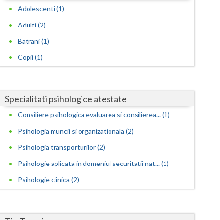
Harghita
Adolescenti (1)
Hunedoara
Adulti (2)
Ialomita
Batrani (1)
Copii (1)
Iasi
Ilfov
Specialitati psihologice atestate
Maramures
Consiliere psihologica evaluarea si consilierea... (1)
Mehedinti
Psihologia muncii si organizationala (2)
Mures
Psihologia transporturilor (2)
Neamt
Psihologie aplicata in domeniul securitatii nat... (1)
Olt
Psihologie clinica (2)
Prahova
Salaj