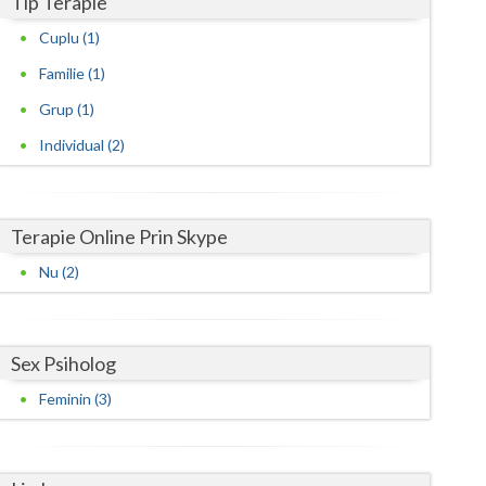
Tip Terapie
Cuplu (1)
Satu-Mare
Familie (1)
Sibiu
Grup (1)
Suceava
Individual (2)
Teleorman
Timis
Terapie Online Prin Skype
Tulcea
Nu (2)
Valcea
Vaslui
Sex Psiholog
Vrancea
Feminin (3)