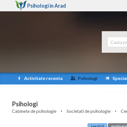
Psihologi in
Arad
Activitate recenta
Psihologi
Special
Psihologi
Cabinete de psihologie
Societati de psihologie
Cen
servicii
evaluare