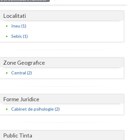
Buzau
Localitati
Calarasi
Ineu (1)
Caras-Severin
Sebis (1)
Cluj
Constanta
Zone Geografice
Covasna
Central (2)
Dambovita
Dolj
Forme Juridice
Galati
Cabinet de psihologie (2)
Giurgiu
Gorj
Public Tinta