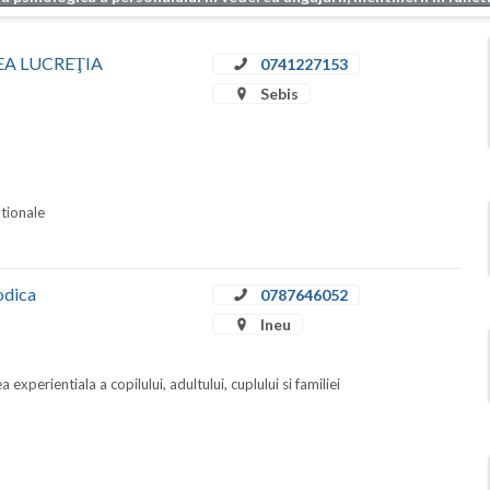
RDEA LUCREŢIA
0741227153
Sebis
ationale
odica
0787646052
Ineu
 experientiala a copilului, adultului, cuplului si familiei