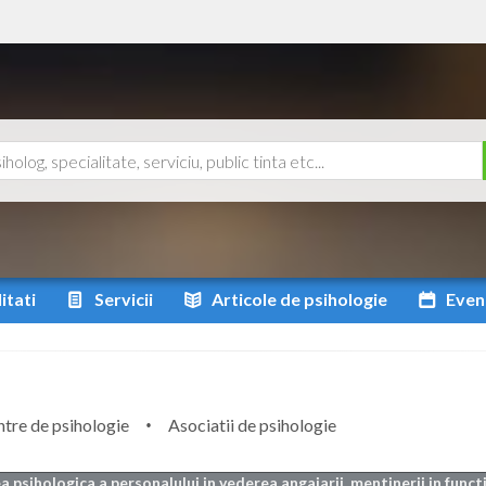
itati
Servicii
Articole
de psihologie
Even
tre de psihologie
Asociatii de psihologie
a psihologica a personalului in vederea angajarii, mentinerii in functi