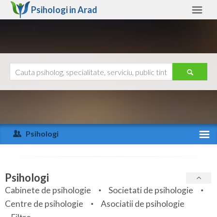
Psihologi in
Arad
Arad
Alte judete
Ajutor
Contact
Alba
Arad
Psihologi
Arges
Activitate recenta
Bacau
Specialitati
Psihologi
Bihor
Cabinete de psihologie
Societati de psihologie
Servicii
Centre de psihologie
Asociatii de psihologie
Bistrita-Nasaud
Articole