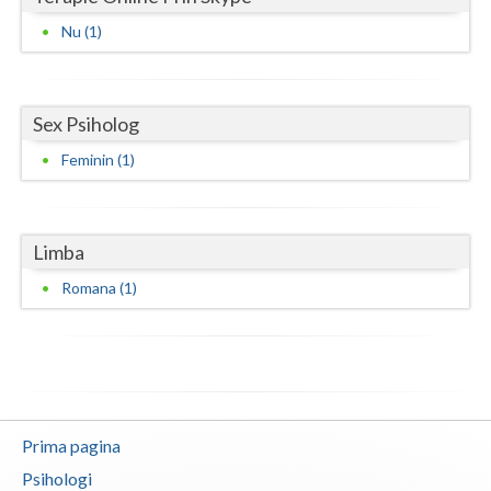
Nu (1)
Neamt
Olt
Sex Psiholog
Prahova
Feminin (1)
Salaj
Satu-Mare
Limba
Sibiu
Romana (1)
Suceava
Teleorman
Timis
Tulcea
Prima pagina
Valcea
Psihologi