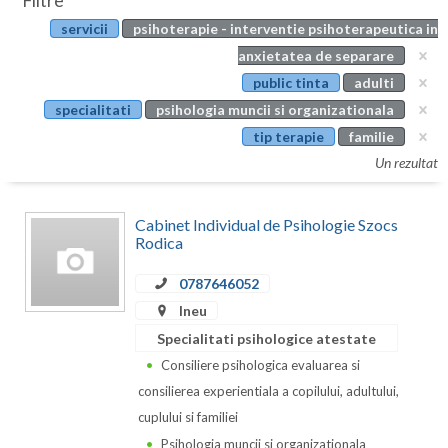
Filtre
Botosani
servicii
psihoterapie - interventie psihoterapeutica in
Evenimente
Braila
anxietatea de separare
Cabinet
public tinta
adulti
Brasov
specialitati
psihologia muncii si organizationala
Membri
Bucuresti
tip terapie
familie
Un rezultat
Buzau
Calarasi
Cabinet Individual de Psihologie Szocs
Rodica
Caras-Severin
0787646052
Cluj
Ineu
Constanta
Specialitati psihologice atestate
Consiliere psihologica evaluarea si
Covasna
consilierea experientiala a copilului, adultului,
Dambovita
cuplului si familiei
Psihologia muncii si organizationala