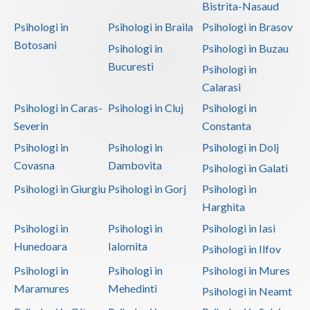
Bistrita-Nasaud
Psihologi in
Psihologi in Braila
Psihologi in Brasov
Botosani
Psihologi in
Psihologi in Buzau
Bucuresti
Psihologi in
Calarasi
Psihologi in Caras-
Psihologi in Cluj
Psihologi in
Severin
Constanta
Psihologi in
Psihologi in
Psihologi in Dolj
Covasna
Dambovita
Psihologi in Galati
Psihologi in Giurgiu
Psihologi in Gorj
Psihologi in
Harghita
Psihologi in
Psihologi in
Psihologi in Iasi
Hunedoara
Ialomita
Psihologi in Ilfov
Psihologi in
Psihologi in
Psihologi in Mures
Maramures
Mehedinti
Psihologi in Neamt