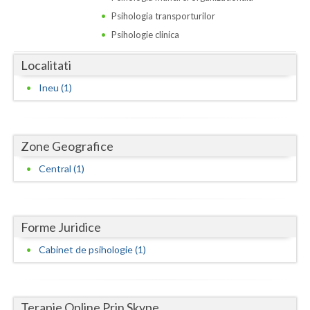
Dolj
Psihologia transporturilor
Galati
Psihologie clinica
Giurgiu
Localitati
Gorj
Ineu (1)
Harghita
Hunedoara
Zone Geografice
Central (1)
Ialomita
Iasi
Ilfov
Forme Juridice
Cabinet de psihologie (1)
Maramures
Mehedinti
Terapie Online Prin Skype
Mures