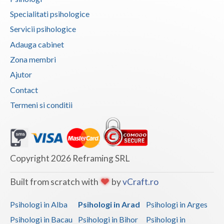
Specialitati psihologice
Vaslui
Servicii psihologice
Vrancea
Adauga cabinet
Zona membri
Ajutor
Contact
Termeni si conditii
Copyright 2026 Reframing SRL
Built from scratch with
by
vCraft.ro
Psihologi in Alba
Psihologi in Arad
Psihologi in Arges
Psihologi in Bacau
Psihologi in Bihor
Psihologi in