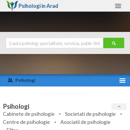
Psihologi in
Arad
Arad
Alte judete
Ajutor
Contact
Alba
Arad
Psihologi
Arges
Activitate recenta
Bacau
Specialitati
Psihologi
Bihor
Cabinete de psihologie
Societati de psihologie
Servicii
Centre de psihologie
Asociatii de psihologie
Bistrita-Nasaud
Articole