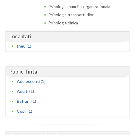
Dolj
Psihologia muncii si organizationala
Galati
Psihologia transporturilor
Psihologie clinica
Giurgiu
Localitati
Gorj
Ineu (1)
Harghita
Hunedoara
Public Tinta
Ialomita
Adolescenti (1)
Iasi
Adulti (1)
Ilfov
Batrani (1)
Maramures
Copii (1)
Mehedinti
Mures