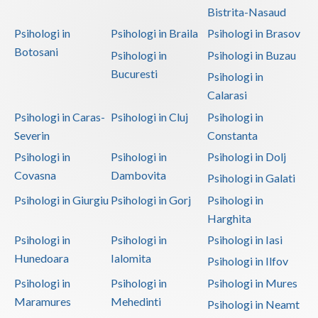
Bistrita-Nasaud
Psihologi in
Psihologi in Braila
Psihologi in Brasov
Botosani
Psihologi in
Psihologi in Buzau
Bucuresti
Psihologi in
Calarasi
Psihologi in Caras-
Psihologi in Cluj
Psihologi in
Severin
Constanta
Psihologi in
Psihologi in
Psihologi in Dolj
Covasna
Dambovita
Psihologi in Galati
Psihologi in Giurgiu
Psihologi in Gorj
Psihologi in
Harghita
Psihologi in
Psihologi in
Psihologi in Iasi
Hunedoara
Ialomita
Psihologi in Ilfov
Psihologi in
Psihologi in
Psihologi in Mures
Maramures
Mehedinti
Psihologi in Neamt