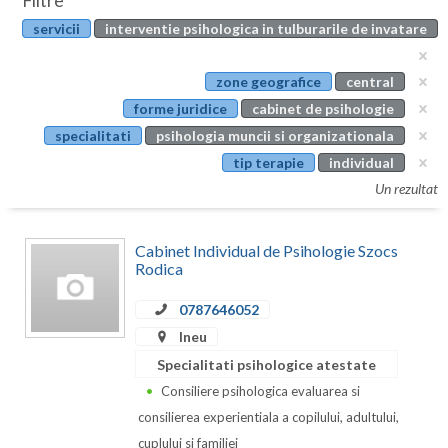
Filtre
Botosani
servicii
interventie psihologica in tulburarile de invatare
Evenimente
Braila
Cabinet
zone geografice
central
Brasov
forme juridice
cabinet de psihologie
Membri
Bucuresti
specialitati
psihologia muncii si organizationala
tip terapie
individual
Buzau
Un rezultat
Calarasi
Cabinet Individual de Psihologie Szocs
Caras-Severin
Rodica
Cluj
0787646052
Constanta
Ineu
Specialitati psihologice atestate
Covasna
Consiliere psihologica evaluarea si
Dambovita
consilierea experientiala a copilului, adultului,
cuplului si familiei