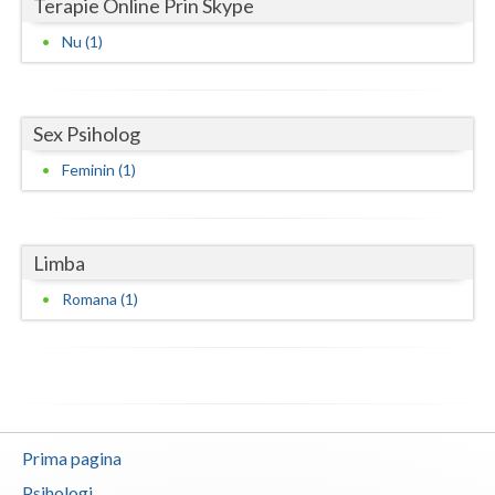
Terapie Online Prin Skype
Neamt
Nu (1)
Olt
Prahova
Sex Psiholog
Feminin (1)
Salaj
Satu-Mare
Sibiu
Limba
Romana (1)
Suceava
Teleorman
Timis
Tulcea
Prima pagina
Valcea
Psihologi