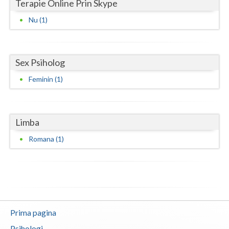
Terapie Online Prin Skype
Neamt
Nu (1)
Olt
Prahova
Sex Psiholog
Feminin (1)
Salaj
Satu-Mare
Sibiu
Limba
Romana (1)
Suceava
Teleorman
Timis
Tulcea
Prima pagina
Valcea
Psihologi