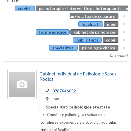
Filtre
Botosani
servicii
psihoterapie - interventie psihoterapeutica in
Evenimente
Braila
anxietatea de separare
Cabinet
localitati
ineu
Brasov
forme juridice
cabinet de psihologie
Membri
Bucuresti
public tinta
copii
specialitati
psihologie clinica
Buzau
Un rezultat
Calarasi
Cabinet Individual de Psihologie Szocs
Caras-Severin
Rodica
Cluj
0787646052
Constanta
Ineu
Specialitati psihologice atestate
Covasna
Consiliere psihologica evaluarea si
Dambovita
consilierea experientiala a copilului, adultului,
cuplului si familiei