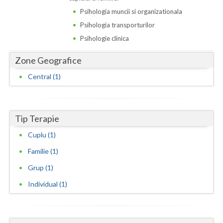
Dolj
Psihologia muncii si organizationala
Galati
Psihologia transporturilor
Psihologie clinica
Giurgiu
Zone Geografice
Gorj
Central (1)
Harghita
Hunedoara
Tip Terapie
Ialomita
Cuplu (1)
Iasi
Familie (1)
Ilfov
Grup (1)
Maramures
Individual (1)
Mehedinti
Mures