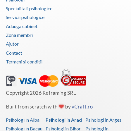
Specialitati psihologice
Vaslui
Servicii psihologice
Vrancea
Adauga cabinet
Zona membri
Ajutor
Contact
Termeni si conditii
Copyright 2026 Reframing SRL
Built from scratch with
by
vCraft.ro
Psihologi in Alba
Psihologi in Arad
Psihologi in Arges
Psihologi in Bacau
Psihologi in Bihor
Psihologi in