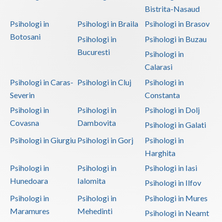
Bistrita-Nasaud
Psihologi in
Psihologi in Braila
Psihologi in Brasov
Botosani
Psihologi in
Psihologi in Buzau
Bucuresti
Psihologi in
Calarasi
Psihologi in Caras-
Psihologi in Cluj
Psihologi in
Severin
Constanta
Psihologi in
Psihologi in
Psihologi in Dolj
Covasna
Dambovita
Psihologi in Galati
Psihologi in Giurgiu
Psihologi in Gorj
Psihologi in
Harghita
Psihologi in
Psihologi in
Psihologi in Iasi
Hunedoara
Ialomita
Psihologi in Ilfov
Psihologi in
Psihologi in
Psihologi in Mures
Maramures
Mehedinti
Psihologi in Neamt