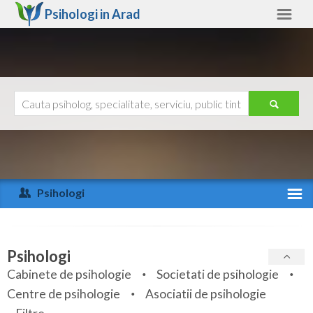
Psihologi in
Arad
Arad
Alte judete
Ajutor
Contact
Alba
Arad
Psihologi
Arges
Activitate recenta
Bacau
Specialitati
Psihologi
Bihor
Cabinete de psihologie
Societati de psihologie
Servicii
Centre de psihologie
Asociatii de psihologie
Bistrita-Nasaud
Articole