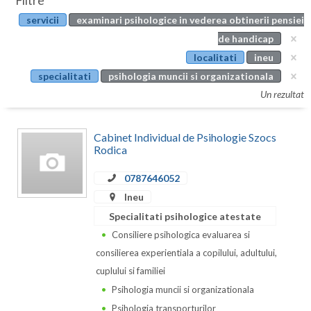
Filtre
Botosani
servicii
examinari psihologice in vederea obtinerii pensiei
Evenimente
Braila
de handicap
Cabinet
localitati
ineu
Brasov
specialitati
psihologia muncii si organizationala
Membri
Bucuresti
Un rezultat
Buzau
Cabinet Individual de Psihologie Szocs
Calarasi
Rodica
Caras-Severin
0787646052
Ineu
Cluj
Specialitati psihologice atestate
Constanta
Consiliere psihologica evaluarea si
consilierea experientiala a copilului, adultului,
Covasna
cuplului si familiei
Dambovita
Psihologia muncii si organizationala
Psihologia transporturilor