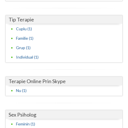
Neamt
Tip Terapie
Olt
Cuplu (1)
Prahova
Familie (1)
Salaj
Grup (1)
Satu-Mare
Individual (1)
Sibiu
Suceava
Terapie Online Prin Skype
Teleorman
Nu (1)
Timis
Tulcea
Sex Psiholog
Feminin (1)
Valcea