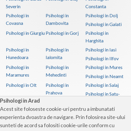
Severin
Constanta
Psihologi in
Psihologi in
Psihologi in Dolj
Covasna
Dambovita
Psihologi in Galati
Psihologi in Giurgiu
Psihologi in Gorj
Psihologi in
Harghita
Psihologi in
Psihologi in
Psihologi in Iasi
Hunedoara
Ialomita
Psihologi in Ilfov
Psihologi in
Psihologi in
Psihologi in Mures
Maramures
Mehedinti
Psihologi in Neamt
Psihologi in Olt
Psihologi in
Psihologi in Salaj
Prahova
Psihologi in Satu-
Psihologi in Arad
Mare
Acest site foloseste cookie-uri pentru a imbunatati
Psihologi in Sibiu
Psihologi in
Psihologi in
experienta dvoastra de navigare. Prin folosirea site-ului
Suceava
Teleorman
sunteti de acord sa folositi cookie-urile conform cu
Psihologi in Timis
Psihologi in Tulcea
Psihologi in Valcea