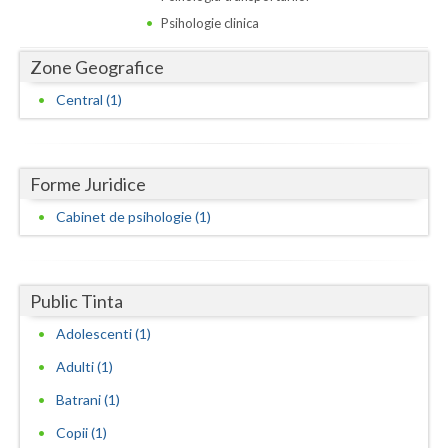
Dolj
Psihologie clinica
Galati
Zone Geografice
Giurgiu
Central (1)
Gorj
Harghita
Forme Juridice
Hunedoara
Cabinet de psihologie (1)
Ialomita
Iasi
Public Tinta
Ilfov
Adolescenti (1)
Maramures
Adulti (1)
Batrani (1)
Mehedinti
Copii (1)
Mures