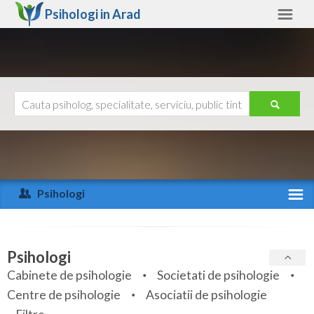
Psihologi in
Arad
Arad
Alte judete
Ajutor
Contact
Alba
Arad
Psihologi
Arges
Activitate recenta
Bacau
Specialitati
Psihologi
Bihor
Cabinete de psihologie
Societati de psihologie
Servicii
Centre de psihologie
Asociatii de psihologie
Bistrita-Nasaud
Articole