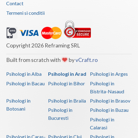
Contact
Termeni si conditii
Copyright 2026 Reframing SRL
Built from scratch with
by
vCraft.ro
Psihologi in Alba
Psihologi in Arad
Psihologi in Arges
Psihologi in Bacau
Psihologi in Bihor
Psihologi in
Bistrita-Nasaud
Psihologi in
Psihologi in Braila
Psihologi in Brasov
Botosani
Psihologi in
Psihologi in Buzau
Bucuresti
Psihologi in
Calarasi
Psihologi in Caras-
Psihologi in Cluj
Psihologi in