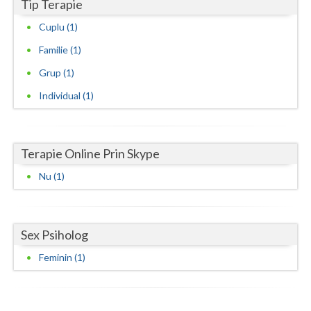
Tip Terapie
Neamt
Cuplu (1)
Familie (1)
Olt
Grup (1)
Prahova
Individual (1)
Salaj
Satu-Mare
Terapie Online Prin Skype
Sibiu
Nu (1)
Suceava
Teleorman
Sex Psiholog
Timis
Feminin (1)
Tulcea
Valcea