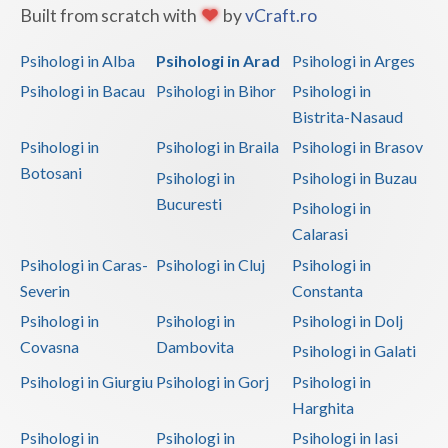
Built from scratch with
by
vCraft.ro
Psihologi in Alba
Psihologi in Arad
Psihologi in Arges
Psihologi in Bacau
Psihologi in Bihor
Psihologi in
Bistrita-Nasaud
Psihologi in
Psihologi in Braila
Psihologi in Brasov
Botosani
Psihologi in
Psihologi in Buzau
Bucuresti
Psihologi in
Calarasi
Psihologi in Caras-
Psihologi in Cluj
Psihologi in
Severin
Constanta
Psihologi in
Psihologi in
Psihologi in Dolj
Covasna
Dambovita
Psihologi in Galati
Psihologi in Giurgiu
Psihologi in Gorj
Psihologi in
Harghita
Psihologi in
Psihologi in
Psihologi in Iasi