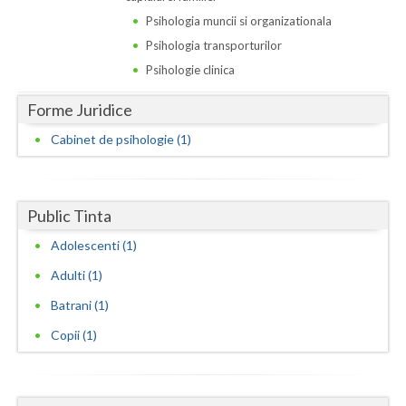
Dolj
Psihologia muncii si organizationala
Galati
Psihologia transporturilor
Psihologie clinica
Giurgiu
Forme Juridice
Gorj
Cabinet de psihologie (1)
Harghita
Hunedoara
Public Tinta
Ialomita
Adolescenti (1)
Iasi
Adulti (1)
Ilfov
Batrani (1)
Maramures
Copii (1)
Mehedinti
Mures