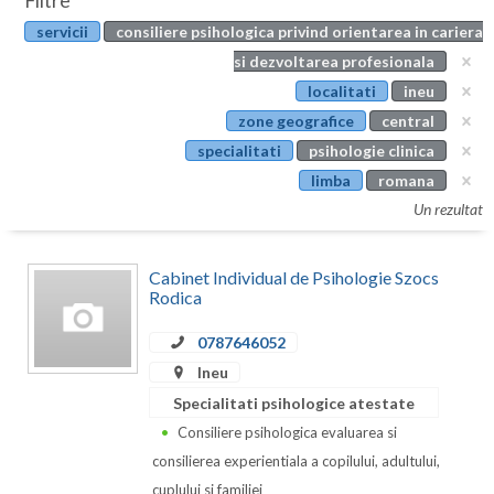
Filtre
Botosani
servicii
consiliere psihologica privind orientarea in cariera
Evenimente
Braila
si dezvoltarea profesionala
Cabinet
localitati
ineu
Brasov
zone geografice
central
Membri
Bucuresti
specialitati
psihologie clinica
limba
romana
Buzau
Un rezultat
Calarasi
Cabinet Individual de Psihologie Szocs
Caras-Severin
Rodica
Cluj
0787646052
Constanta
Ineu
Specialitati psihologice atestate
Covasna
Consiliere psihologica evaluarea si
Dambovita
consilierea experientiala a copilului, adultului,
cuplului si familiei