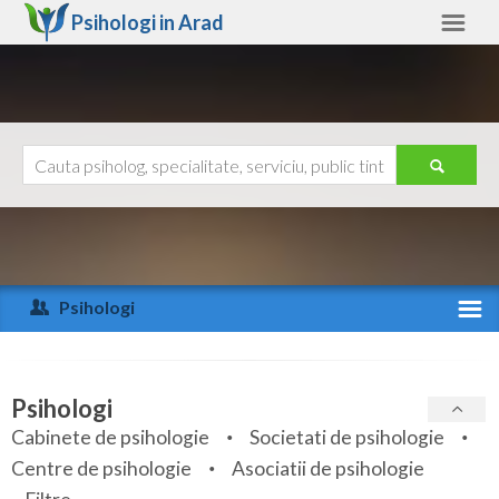
Psihologi in
Arad
Arad
Alte judete
Ajutor
Contact
Alba
Arad
Psihologi
Arges
Activitate recenta
Bacau
Specialitati
Psihologi
Bihor
Cabinete de psihologie
Societati de psihologie
Servicii
Centre de psihologie
Asociatii de psihologie
Bistrita-Nasaud
Articole