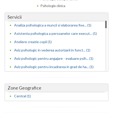
Dolj
Psihologie clinica
Galati
Servicii
Giurgiu
Analiza psihologica a muncii si elaborarea fise... (1)
Gorj
Asistenta psihologica a persoanelor care execut... (1)
Harghita
Ateliere creatie copii (1)
Aviz psihologic in vederea autorizarii in funct... (1)
Hunedoara
Aviz psihologic pentru angajare - evaluare psih... (1)
Ialomita
Aviz psihologic pentru incadrarea in grad de ha... (1)
Iasi
Aviz psihologic pentru mentinerea in functie - ... (1)
Ilfov
Aviz psihologic pentru obtinerea permisului de ... (1)
Zone Geografice
Aviz psihologic pentru ocuparea postului de ins... (1)
Maramures
Central (1)
Aviz psihologic pentru scoala - evaluare psihol... (1)
Mehedinti
Aviz psihologic si evaluare clinica la cerere c... (1)
Mures