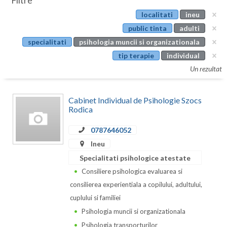
Filtre
Botosani
localitati
ineu
Evenimente
Braila
public tinta
adulti
Cabinet
specialitati
psihologia muncii si organizationala
Brasov
tip terapie
individual
Membri
Bucuresti
Un rezultat
Buzau
Cabinet Individual de Psihologie Szocs
Calarasi
Rodica
Caras-Severin
0787646052
Ineu
Cluj
Specialitati psihologice atestate
Constanta
Consiliere psihologica evaluarea si
consilierea experientiala a copilului, adultului,
Covasna
cuplului si familiei
Dambovita
Psihologia muncii si organizationala
Psihologia transporturilor