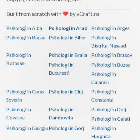
Interventie psihoterapeutica in kleptomanie (1)
Built from scratch with
by
vCraft.ro
Interventie psihoterapeutica in piromanie (1)
Interventie psihoterapeutica in probleme de cuplu
Psihologi in Alba
Psihologi in Arad
Psihologi in Arges
(1)
Psihologi in Bacau
Psihologi in Bihor
Psihologi in
Bistrita-Nasaud
Interventie psihoterapeutica in teama de spatii... (1)
Psihologi in
Psihologi in Braila
Psihologi in Brasov
Interventie psihoterapeutica in ticuri (1)
Botosani
Psihologi in
Psihologi in Buzau
Interventie psihoterapeutica in trichotilomanie (1)
Bucuresti
Psihologi in
Interventie psihoterapeutica in tulburarea cont... (1)
Calarasi
Interventie psihoterapeutica in tulburarea de c... (1)
Psihologi in Caras-
Psihologi in Cluj
Psihologi in
Interventie psihoterapeutica in tulburarea de s... (1)
Severin
Constanta
Interventie psihoterapeutica in tulburarea dism... (1)
Psihologi in
Psihologi in
Psihologi in Dolj
Covasna
Dambovita
Interventie psihoterapeutica in tulburari ale c... (1)
Psihologi in Galati
Psihologi in Giurgiu
Psihologi in Gorj
Psihologi in
Logoterapie in tulburarile de comunicare (1)
Harghita
Psihodiagnostic si evaluare clinica (1)