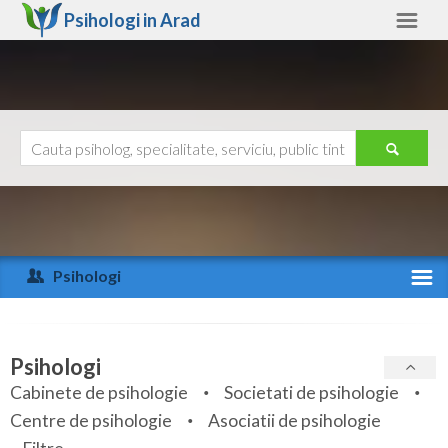
Psihologi in
Arad
Arad
Alte judete
Ajutor
Contact
Alba
Arad
Psihologi
Arges
Activitate recenta
Bacau
Specialitati
Psihologi
Bihor
Cabinete de psihologie
Societati de psihologie
Servicii
Centre de psihologie
Asociatii de psihologie
Bistrita-Nasaud
Articole