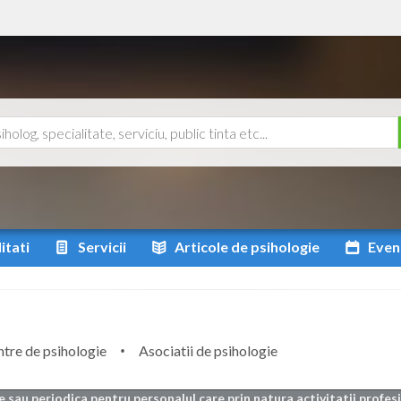
itati
Servicii
Articole
de psihologie
Even
tre de psihologie
Asociatii de psihologie
e sau periodica pentru personalul care prin natura activitatii profe