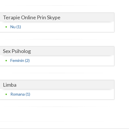
Harghita
Hunedoara
Terapie Online Prin Skype
Ialomita
Nu (1)
Iasi
Ilfov
Sex Psiholog
Maramures
Feminin (2)
Mehedinti
Mures
Limba
Neamt
Romana (1)
Olt
Prahova
Salaj