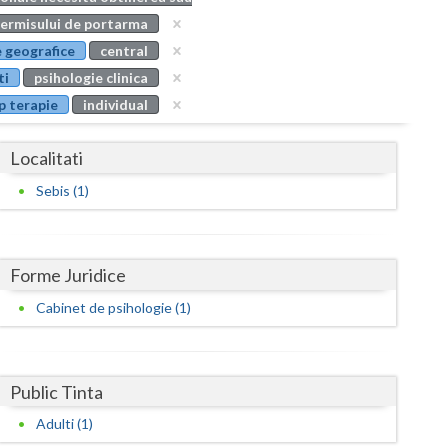
Buzau
ermisului de portarma
 geografice
central
Calarasi
ti
psihologie clinica
Caras-Severin
p terapie
individual
Cluj
Localitati
Constanta
Sebis (1)
Covasna
Dambovita
Forme Juridice
Dolj
Cabinet de psihologie (1)
Galati
Giurgiu
Public Tinta
Gorj
Adulti (1)