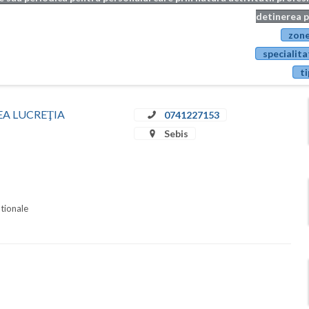
detinerea p
zone
specialita
ti
RDEA LUCREŢIA
0741227153
Sebis
ationale