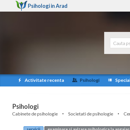
Psihologi in
Arad
Activitate recenta
Psihologi
Special
Psihologi
Cabinete de psihologie
Societati de psihologie
Cen
servicii
examinare si avizare psihologica la angajar