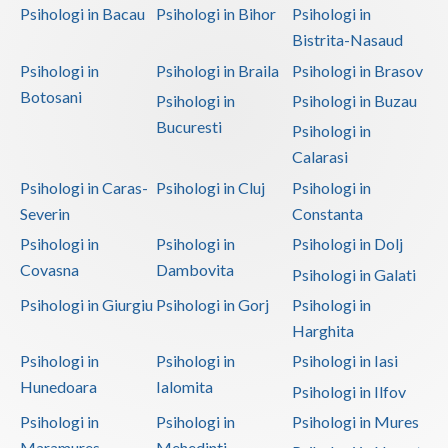
Psihologi in Bacau
Psihologi in Bihor
Psihologi in
Interventie psihoterapeutica in kleptomanie (1)
Bistrita-Nasaud
Interventie psihoterapeutica in piromanie (1)
Psihologi in
Psihologi in Braila
Psihologi in Brasov
Interventie psihoterapeutica in probleme de cuplu
Botosani
Psihologi in
Psihologi in Buzau
(1)
Bucuresti
Psihologi in
Interventie psihoterapeutica in teama de spatii... (1)
Calarasi
Interventie psihoterapeutica in ticuri (1)
Psihologi in Caras-
Psihologi in Cluj
Psihologi in
Interventie psihoterapeutica in trichotilomanie (1)
Severin
Constanta
Interventie psihoterapeutica in tulburarea cont... (1)
Psihologi in
Psihologi in
Psihologi in Dolj
Covasna
Dambovita
Interventie psihoterapeutica in tulburarea de c... (1)
Psihologi in Galati
Psihologi in Giurgiu
Psihologi in Gorj
Psihologi in
Interventie psihoterapeutica in tulburarea de s... (1)
Harghita
Interventie psihoterapeutica in tulburarea dism... (1)
Psihologi in
Psihologi in
Psihologi in Iasi
Interventie psihoterapeutica in tulburari ale c... (1)
Hunedoara
Ialomita
Psihologi in Ilfov
Logoterapie in tulburarile de comunicare (1)
Psihologi in
Psihologi in
Psihologi in Mures
Psihodiagnostic si evaluare clinica (2)
Maramures
Mehedinti