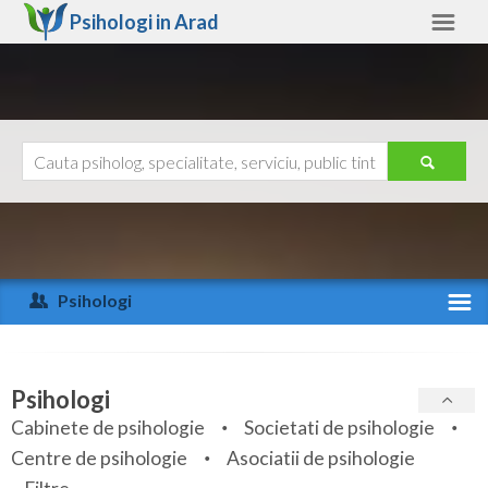
Psihologi in
Arad
Arad
Alte judete
Ajutor
Contact
Alba
Arad
Psihologi
Arges
Activitate recenta
Bacau
Specialitati
Psihologi
Bihor
Cabinete de psihologie
Societati de psihologie
Servicii
Centre de psihologie
Asociatii de psihologie
Bistrita-Nasaud
Articole