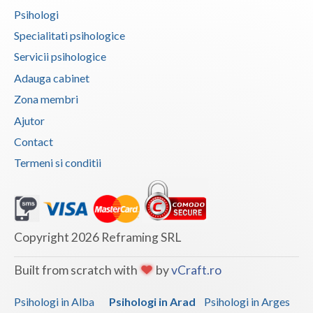
Evaluarea in scopul avizarii psihologice pentru... (1)
Psihologi
Evaluarea psihologica a personalului in vederea... (2)
Specialitati psihologice
Examinare psihologica in vederea autorizarii e... (2)
Servicii psihologice
Examinare si avizare psihologica in vederea cal... (1)
Adauga cabinet
Examinare si avizare psihologica in vederea ins... (3)
Zona membri
Examinare si avizare psihologica in vederea obt... (1)
Ajutor
Examinare si avizare psihologica in vederea obt... (1)
Contact
Termeni si conditii
Examinare si avizare psihologica la angajare sa... (1)
Examinari psihologice in vederea evaluarii depr... (2)
Examinari psihologice in vederea evaluarii star... (1)
Examinari psihologice in vederea obtinerii cert... (2)
Copyright 2026 Reframing SRL
Examinari psihologice in vederea obtinerii pens... (1)
Built from scratch with
by
vCraft.ro
Examinari psihologice in vederea prelungirii co... (2)
Interventie psihologica in tulburarile de invatare (1)
Psihologi in Alba
Psihologi in Arad
Psihologi in Arges