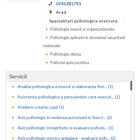
0745381793
Neamt
Arad
Specialitati psihologice atestate
Olt
Psihologia muncii si organizationala
Prahova
Psihologie aplicata in domeniul securitatii
nationale
Salaj
Psihologie clinica
Satu-Mare
Psihoterapie pozitiva
Sibiu
Servicii
Suceava
Analiza psihologica a muncii si elaborarea fise... (1)
Asistenta psihologica a persoanelor care execut... (1)
Teleorman
Ateliere creatie copii (1)
Timis
Aviz psihologic in vederea autorizarii in funct... (2)
Tulcea
Aviz psihologic integritate si evaluare psiholo... (1)
Valcea
Aviz psihologic pentru angajare - evaluare psih... (2)