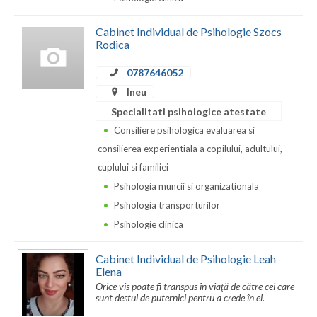
Dolj
Galati
Cabinet Individual de Psihologie Szocs
Rodica
Giurgiu
0787646052
Gorj
Ineu
Specialitati psihologice atestate
Harghita
Consiliere psihologica evaluarea si
Hunedoara
consilierea experientiala a copilului, adultului,
cuplului si familiei
Ialomita
Psihologia muncii si organizationala
Iasi
Psihologia transporturilor
Psihologie clinica
Ilfov
Maramures
Cabinet Individual de Psihologie Leah
Elena
Mehedinti
Orice vis poate fi transpus în viaţă de către cei care
sunt destul de puternici pentru a crede în el.
Mures