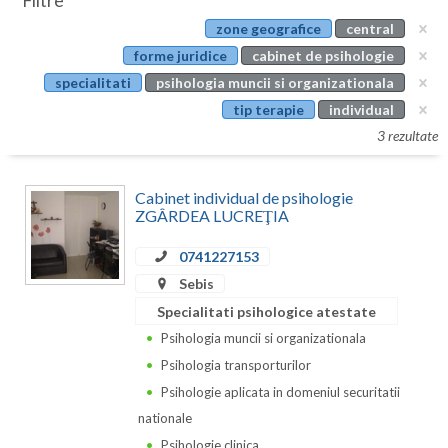
Filtre
Botosani
zone geografice
central
Evenimente
Braila
forme juridice
cabinet de psihologie
Cabinet
specialitati
psihologia muncii si organizationala
Brasov
tip terapie
individual
Membri
Bucuresti
3 rezultate
Buzau
Cabinet individual de psihologie
Calarasi
ZGÂRDEA LUCREŢIA
Caras-Severin
0741227153
Sebis
Cluj
Specialitati psihologice atestate
Constanta
Psihologia muncii si organizationala
Psihologia transporturilor
Covasna
Psihologie aplicata in domeniul securitatii
Dambovita
nationale
Psihologie clinica