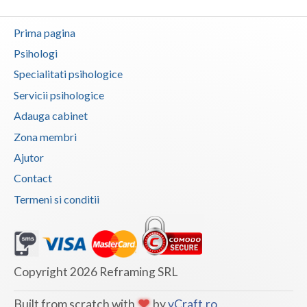
Neamt
Prima pagina
Olt
Psihologi
Specialitati psihologice
Prahova
Servicii psihologice
Salaj
Adauga cabinet
Satu-Mare
Zona membri
Ajutor
Sibiu
Contact
Suceava
Termeni si conditii
Teleorman
Timis
Copyright 2026 Reframing SRL
Tulcea
Valcea
Built from scratch with
by
vCraft.ro