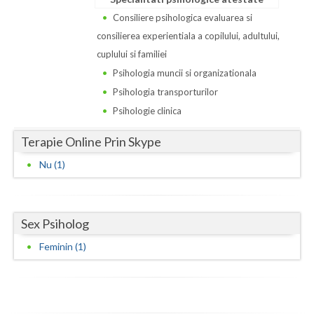
Dolj
Consiliere psihologica evaluarea si
Galati
consilierea experientiala a copilului, adultului,
cuplului si familiei
Giurgiu
Psihologia muncii si organizationala
Gorj
Psihologia transporturilor
Psihologie clinica
Harghita
Terapie Online Prin Skype
Hunedoara
Nu (1)
Ialomita
Iasi
Sex Psiholog
Ilfov
Feminin (1)
Maramures
Mehedinti
Mures