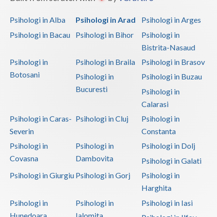
Vaslui
Psihologi in Alba
Psihologi in Arad
Psihologi in Arges
Vrancea
Psihologi in Bacau
Psihologi in Bihor
Psihologi in
Bistrita-Nasaud
Psihologi in
Psihologi in Braila
Psihologi in Brasov
Botosani
Psihologi in
Psihologi in Buzau
Bucuresti
Psihologi in
Calarasi
Psihologi in Caras-
Psihologi in Cluj
Psihologi in
Severin
Constanta
Psihologi in
Psihologi in
Psihologi in Dolj
Covasna
Dambovita
Psihologi in Galati
Psihologi in Giurgiu
Psihologi in Gorj
Psihologi in
Harghita
Psihologi in
Psihologi in
Psihologi in Iasi
Hunedoara
Ialomita