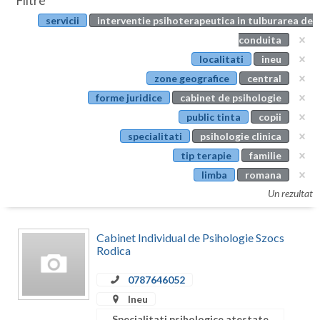
Filtre
Botosani
servicii
interventie psihoterapeutica in tulburarea de
Evenimente
Braila
conduita
Cabinet
localitati
ineu
Brasov
zone geografice
central
Membri
Bucuresti
forme juridice
cabinet de psihologie
public tinta
copii
Buzau
specialitati
psihologie clinica
Calarasi
tip terapie
familie
limba
romana
Caras-Severin
Un rezultat
Cluj
Constanta
Cabinet Individual de Psihologie Szocs
Rodica
Covasna
0787646052
Dambovita
Ineu
Specialitati psihologice atestate