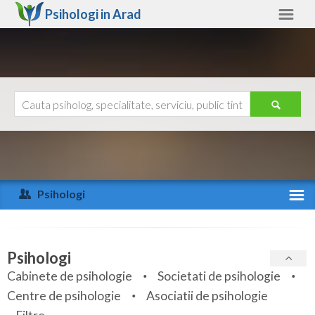
Psihologi in
Arad
Arad
Alte judete
Ajutor
Contact
Alba
Arad
Psihologi
Arges
Activitate recenta
Bacau
Specialitati
Psihologi
Bihor
Cabinete de psihologie
Societati de psihologie
Servicii
Centre de psihologie
Asociatii de psihologie
Bistrita-Nasaud
Articole