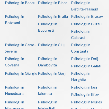
Psihologi in Bacau
Psihologi in Bihor
Psihologi in
Bistrita-Nasaud
Psihologi in
Psihologi in Braila
Psihologi in Brasov
Botosani
Psihologi in
Psihologi in Buzau
Bucuresti
Psihologi in
Calarasi
Psihologi in Caras-
Psihologi in Cluj
Psihologi in
Severin
Constanta
Psihologi in
Psihologi in
Psihologi in Dolj
Covasna
Dambovita
Psihologi in Galati
Psihologi in Giurgiu
Psihologi in Gorj
Psihologi in
Harghita
Psihologi in
Psihologi in
Psihologi in Iasi
Hunedoara
Ialomita
Psihologi in Ilfov
Psihologi in
Psihologi in
Psihologi in Mures
Maramures
Mehedinti