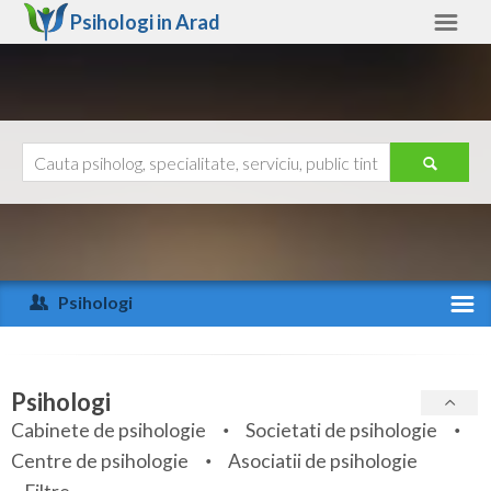
Psihologi in
Arad
Arad
Alte judete
Ajutor
Contact
Alba
Arad
Psihologi
Arges
Activitate recenta
Bacau
Specialitati
Psihologi
Bihor
Cabinete de psihologie
Societati de psihologie
Servicii
Centre de psihologie
Asociatii de psihologie
Bistrita-Nasaud
Articole