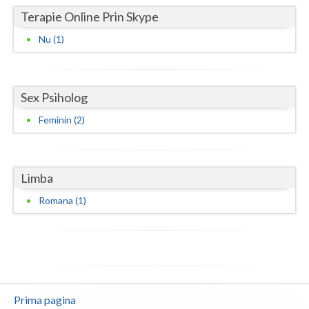
Terapie Online Prin Skype
Neamt
Nu (1)
Olt
Prahova
Sex Psiholog
Salaj
Feminin (2)
Satu-Mare
Sibiu
Limba
Suceava
Romana (1)
Teleorman
Timis
Tulcea
Prima pagina
Valcea