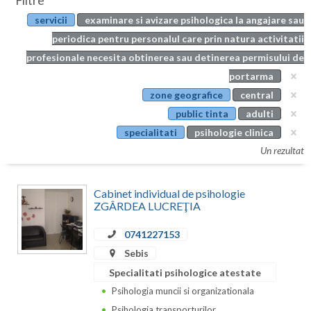
Filtre
Botosani
servicii
examinare si avizare psihologica la angajare sau
Evenimente
Braila
periodica pentru personalul care prin natura activitatii
Cabinet
profesionale necesita obtinerea sau detinerea permisului de
Brasov
portarma
Membri
Bucuresti
zone geografice
central
public tinta
adulti
Buzau
specialitati
psihologie clinica
Calarasi
Un rezultat
Caras-Severin
Cabinet individual de psihologie
Cluj
ZGÂRDEA LUCREŢIA
Constanta
0741227153
Sebis
Covasna
Specialitati psihologice atestate
Dambovita
Psihologia muncii si organizationala
Psihologia transporturilor