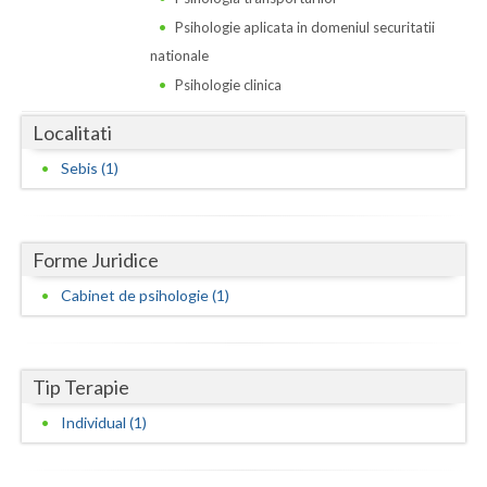
Dolj
Psihologie aplicata in domeniul securitatii
Galati
nationale
Psihologie clinica
Giurgiu
Localitati
Gorj
Sebis (1)
Harghita
Hunedoara
Forme Juridice
Ialomita
Cabinet de psihologie (1)
Iasi
Ilfov
Tip Terapie
Maramures
Individual (1)
Mehedinti
Mures