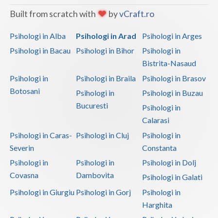
Interventie psihoterapeutica in piromanie (1)
Built from scratch with
by
vCraft.ro
Interventie psihoterapeutica in probleme de cuplu
Psihologi in Alba
Psihologi in Arad
Psihologi in Arges
(1)
Psihologi in Bacau
Psihologi in Bihor
Psihologi in
Interventie psihoterapeutica in teama de spatii... (1)
Bistrita-Nasaud
Interventie psihoterapeutica in ticuri (1)
Psihologi in
Psihologi in Braila
Psihologi in Brasov
Interventie psihoterapeutica in trichotilomanie (1)
Botosani
Psihologi in
Psihologi in Buzau
Interventie psihoterapeutica in tulburarea cont... (1)
Bucuresti
Psihologi in
Interventie psihoterapeutica in tulburarea de c... (1)
Calarasi
Psihologi in Caras-
Psihologi in Cluj
Psihologi in
Interventie psihoterapeutica in tulburarea de s... (1)
Severin
Constanta
Interventie psihoterapeutica in tulburarea dism... (1)
Psihologi in
Psihologi in
Psihologi in Dolj
Interventie psihoterapeutica in tulburari ale c... (1)
Covasna
Dambovita
Psihologi in Galati
Logoterapie in tulburarile de comunicare (1)
Psihologi in Giurgiu
Psihologi in Gorj
Psihologi in
Psihodiagnostic si evaluare clinica (2)
Harghita
Psihoterapie - Interventie psihoterapeutica in ... (1)