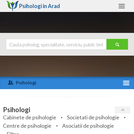
Psihologi in
Arad
Arad
Alte judete
Ajutor
Contact
Alba
Arad
Psihologi
Arges
Activitate recenta
Bacau
Specialitati
Psihologi
Bihor
Cabinete de psihologie
Societati de psihologie
Servicii
Centre de psihologie
Asociatii de psihologie
Bistrita-Nasaud
Articole