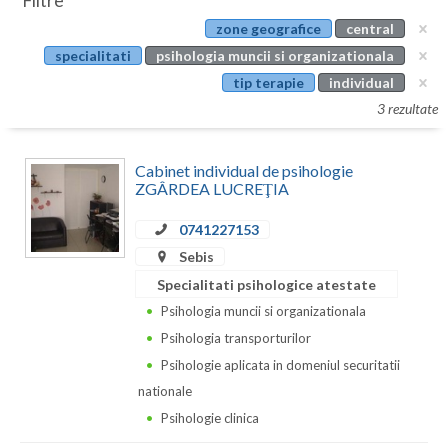
Filtre
Botosani
zone geografice
central
Evenimente
Braila
specialitati
psihologia muncii si organizationala
Cabinet
tip terapie
individual
Brasov
3 rezultate
Membri
Bucuresti
Cabinet individual de psihologie
Buzau
ZGÂRDEA LUCREŢIA
Calarasi
0741227153
Caras-Severin
Sebis
Specialitati psihologice atestate
Cluj
Psihologia muncii si organizationala
Constanta
Psihologia transporturilor
Psihologie aplicata in domeniul securitatii
Covasna
nationale
Dambovita
Psihologie clinica