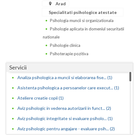
Arad
Neamt
Specialitati psihologice atestate
Psihologia muncii si organizationala
Olt
Psihologie aplicata in domeniul securitatii
Prahova
nationale
Psihologie clinica
Salaj
Psihoterapie pozitiva
Satu-Mare
Servicii
Sibiu
Analiza psihologica a muncii si elaborarea fise... (1)
Suceava
Asistenta psihologica a persoanelor care execut... (1)
Teleorman
Ateliere creatie copii (1)
Aviz psihologic in vederea autorizarii in funct... (2)
Timis
Aviz psihologic integritate si evaluare psiholo... (1)
Tulcea
Aviz psihologic pentru angajare - evaluare psih... (2)
Valcea
Aviz psihologic pentru incadrarea in grad de ha... (1)