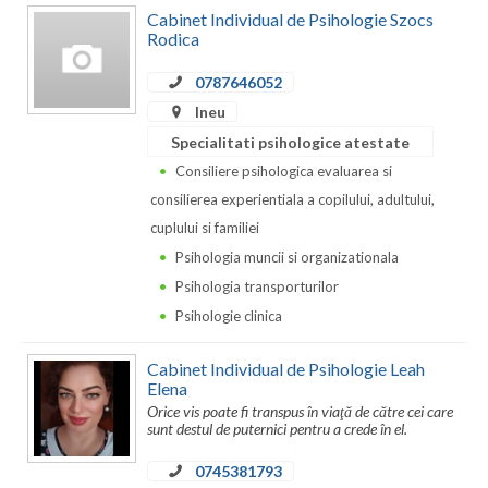
Dolj
Cabinet Individual de Psihologie Szocs
Rodica
Galati
0787646052
Giurgiu
Ineu
Gorj
Specialitati psihologice atestate
Consiliere psihologica evaluarea si
Harghita
consilierea experientiala a copilului, adultului,
Hunedoara
cuplului si familiei
Psihologia muncii si organizationala
Ialomita
Psihologia transporturilor
Iasi
Psihologie clinica
Ilfov
Cabinet Individual de Psihologie Leah
Elena
Maramures
Orice vis poate fi transpus în viaţă de către cei care
sunt destul de puternici pentru a crede în el.
Mehedinti
0745381793
Mures