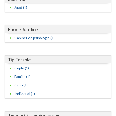
Dolj
Arad (1)
Galati
Giurgiu
Forme Juridice
Gorj
Cabinet de psihologie (1)
Harghita
Hunedoara
Tip Terapie
Ialomita
Cuplu (1)
Iasi
Familie (1)
Ilfov
Grup (1)
Individual (1)
Maramures
Mehedinti
Terapie Online Prin Skype
Mures