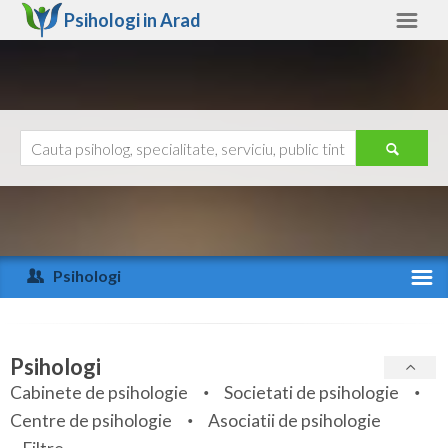
Psihologi in
Arad
Arad
Alte judete
Ajutor
Contact
Alba
Arad
Psihologi
Arges
Activitate recenta
Bacau
Specialitati
Psihologi
Bihor
Cabinete de psihologie
Societati de psihologie
Servicii
Centre de psihologie
Asociatii de psihologie
Bistrita-Nasaud
Articole