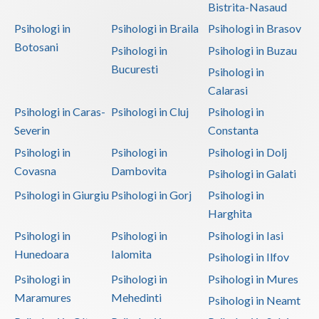
Bistrita-Nasaud
Psihologi in
Psihologi in Braila
Psihologi in Brasov
Botosani
Psihologi in
Psihologi in Buzau
Bucuresti
Psihologi in
Calarasi
Psihologi in Caras-
Psihologi in Cluj
Psihologi in
Severin
Constanta
Psihologi in
Psihologi in
Psihologi in Dolj
Covasna
Dambovita
Psihologi in Galati
Psihologi in Giurgiu
Psihologi in Gorj
Psihologi in
Harghita
Psihologi in
Psihologi in
Psihologi in Iasi
Hunedoara
Ialomita
Psihologi in Ilfov
Psihologi in
Psihologi in
Psihologi in Mures
Maramures
Mehedinti
Psihologi in Neamt