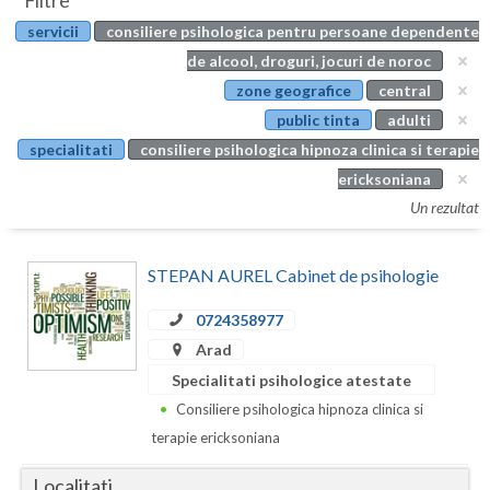
Filtre
Botosani
servicii
consiliere psihologica pentru persoane dependente
Evenimente
Braila
de alcool, droguri, jocuri de noroc
Cabinet
zone geografice
central
Brasov
public tinta
adulti
Membri
Bucuresti
specialitati
consiliere psihologica hipnoza clinica si terapie
ericksoniana
Buzau
Un rezultat
Calarasi
STEPAN AUREL Cabinet de psihologie
Caras-Severin
Cluj
0724358977
Arad
Constanta
Specialitati psihologice atestate
Covasna
Consiliere psihologica hipnoza clinica si
terapie ericksoniana
Dambovita
Localitati