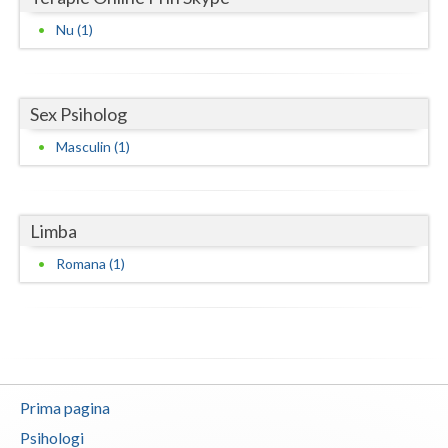
Nu (1)
Neamt
Olt
Sex Psiholog
Prahova
Masculin (1)
Salaj
Satu-Mare
Limba
Sibiu
Romana (1)
Suceava
Teleorman
Timis
Tulcea
Prima pagina
Valcea
Psihologi