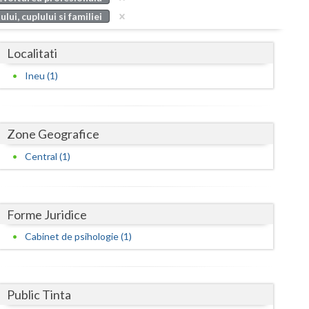
Buzau
ui, cuplului si familiei
Calarasi
Localitati
Caras-Severin
Ineu (1)
Cluj
Constanta
Zone Geografice
Covasna
Central (1)
Dambovita
Dolj
Forme Juridice
Galati
Cabinet de psihologie (1)
Giurgiu
Gorj
Public Tinta