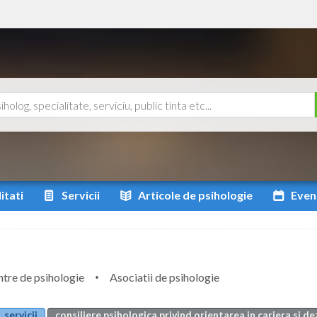
itati
Servicii
Articole
de psihologie
Even
tre de psihologie
Asociatii de psihologie
servicii
consiliere psihologica privind orientarea in cariera si d