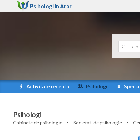
Psihologi in
Arad
Activitate recenta
Psihologi
Special
Psihologi
Cabinete de psihologie
Societati de psihologie
Cen