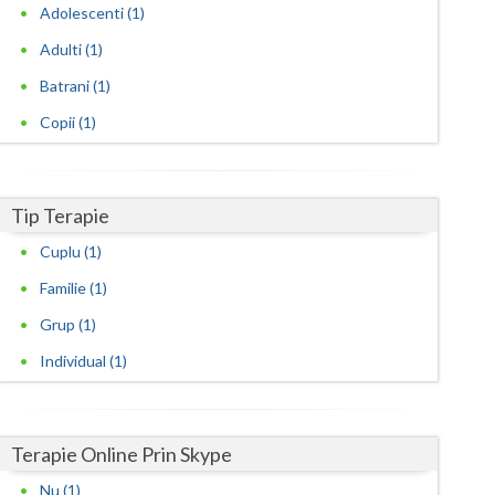
Harghita
Adolescenti (1)
Hunedoara
Adulti (1)
Batrani (1)
Ialomita
Copii (1)
Iasi
Ilfov
Tip Terapie
Maramures
Cuplu (1)
Mehedinti
Familie (1)
Mures
Grup (1)
Neamt
Individual (1)
Olt
Prahova
Terapie Online Prin Skype
Nu (1)
Salaj