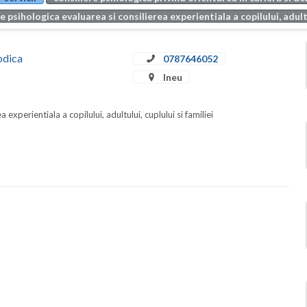
e psihologica evaluarea si consilierea experientiala a copilului, adultul
odica
0787646052
Ineu
 experientiala a copilului, adultului, cuplului si familiei