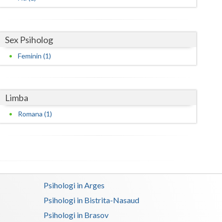
Satu-Mare
Sibiu
Sex Psiholog
Feminin (1)
Suceava
Teleorman
Limba
Timis
Romana (1)
Tulcea
Valcea
Vaslui
Vrancea
Psihologi in Arges
Psihologi in Bistrita-Nasaud
Psihologi in Brasov